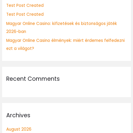
Test Post Created
r
:
Test Post Created
Magyar Online Casino: kifizetések és biztonságos játék
2026-ban
Magyar Online Casino élmények: miért érdemes felfedezni
ezt a világot?
Recent Comments
Archives
August 2026