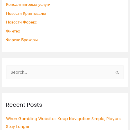
Консалтинговые услуги
Новости Криптовалют
Новости Форекс
Финтех
Форекс Брокеры
S
e
a
r
Recent Posts
c
h
When Gambling Websites Keep Navigation Simple, Players
f
Stay Longer
o