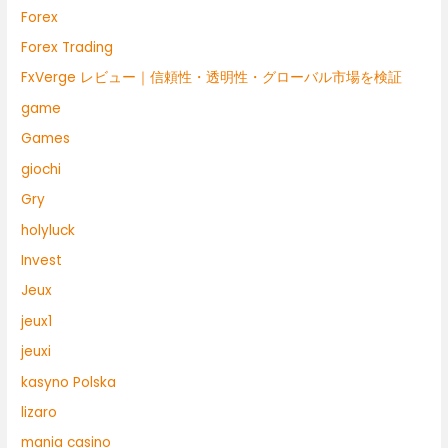
Forex
Forex Trading
FxVerge レビュー｜信頼性・透明性・グローバル市場を検証
game
Games
giochi
Gry
holyluck
Invest
Jeux
jeux1
jeuxi
kasyno Polska
lizaro
mania casino