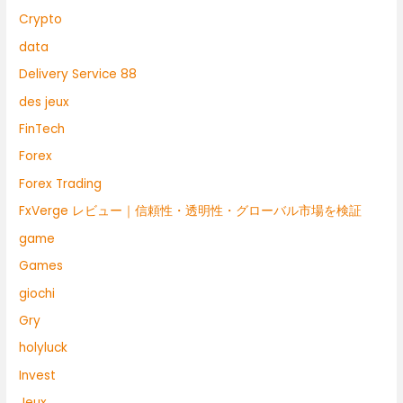
Crypto
data
Delivery Service 88
des jeux
FinTech
Forex
Forex Trading
FxVerge レビュー｜信頼性・透明性・グローバル市場を検証
game
Games
giochi
Gry
holyluck
Invest
Jeux