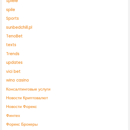
Spiele
spile
Sports
sunbedchill.pl
TenoBet
texts
Trends
updates
vici bet
wino casino
Консалтинговые услуги
Новости Криптовалют
Новости Форекс
Финтех
Форекс Брокеры