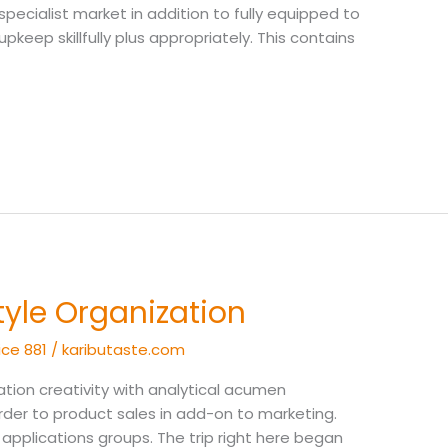
specialist market in addition to fully equipped to
pkeep skillfully plus appropriately. This contains
yle Organization
ice 881
/
kaributaste.com
ation creativity with analytical acumen
rder to product sales in add-on to marketing.
pplications groups. The trip right here began