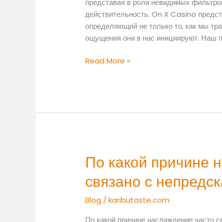
представая в роли невидимых фильтро
действительность. On X Casino предс
определяющий не только то, как мы тр
ощущения они в нас инициируют. Наш 
Read More »
По какой причине 
По
какой
связано с непредс
причине
наслаждение
Blog
/
kaributaste.com
часто
связано
По какой причине наслаждение часто 