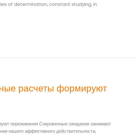
ies of determination, constant studying, in
чные расчеты формируют
руют переживания Сокровенные ожидания занимают
ии нашего аффективного действительности,