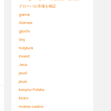
グローバル市場を検証
game
Games
giochi
Gry
holyluck
Invest
Jeux
jeux1
jeuxi
kasyno Polska
lizaro
mania casino