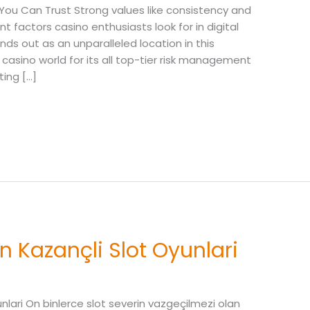
ou Can Trust Strong values like consistency and
 factors casino enthusiasts look for in digital
ds out as an unparalleled location in this
asino world for its all top-tier risk management
ting […]
En Kazançli Slot Oyunlari
unlari On binlerce slot severin vazgeçilmezi olan