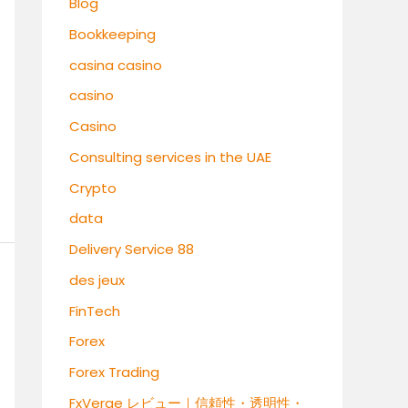
Blog
Bookkeeping
casina casino
casino
Casino
Consulting services in the UAE
Crypto
data
Delivery Service 88
des jeux
FinTech
Forex
Forex Trading
FxVerge レビュー｜信頼性・透明性・