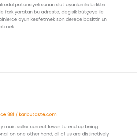
ödül potansiyeli sunan slot oyunlari ile birlikte
inde fark yaratan bu adreste, degisik bütçeye ile
binlerce oyun kesfetmek son derece basittir. En
sfetmek
ice 881
/
kaributaste.com
y main seller correct lower to end up being
l; on one other hand, all of us are distinctively