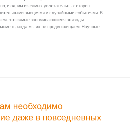
но, и одним из самых увлекательных сторон
жительными эмоциями и случайными событиями. В
аем, что самые запоминающиеся эпизоды
 момент, когда мы их не предвосхищаем. Научные
нам необходимо
ие даже в повседневных