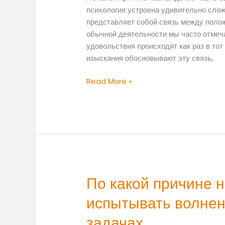
с
психология устроена удивительно слож
непредсказуемостью
представляет собой связь между поло
обычной деятельности мы часто отмеч
удовольствия происходят как раз в тот
изыскания обосновывают эту связь,
Read More »
По какой причине 
По
какой
испытывать волнен
причине
нам
задачах