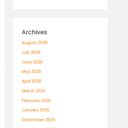
Archives
August 2026
July 2026
June 2026
May 2026
April 2026
March 2026
February 2026
January 2026
December 2025