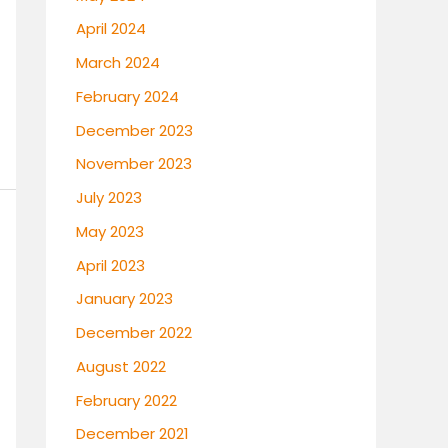
April 2024
March 2024
February 2024
December 2023
November 2023
July 2023
May 2023
April 2023
January 2023
December 2022
August 2022
February 2022
December 2021