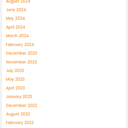
August 2024
June 2024
May 2024
April 2024
March 2024
February 2024
December 2023
November 2023
July 2023
May 2023
April 2023
January 2023
December 2022
August 2022
February 2022