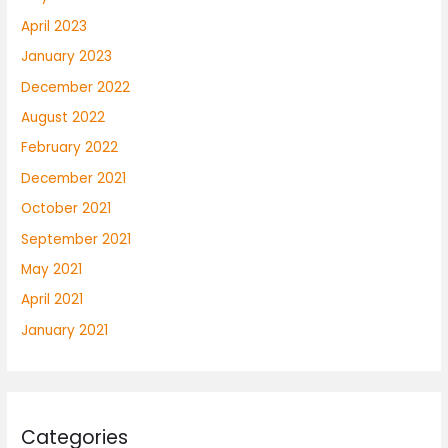
April 2023
January 2023
December 2022
August 2022
February 2022
December 2021
October 2021
September 2021
May 2021
April 2021
January 2021
Categories