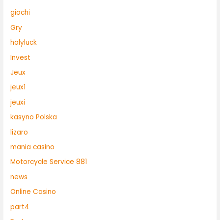
giochi
Gry
holyluck
Invest
Jeux
jeux1
jeuxi
kasyno Polska
lizaro
mania casino
Motorcycle Service 881
news
Online Casino
part4