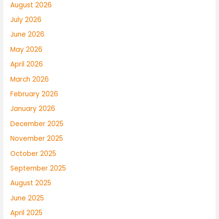
August 2026
July 2026
June 2026
May 2026
April 2026
March 2026
February 2026
January 2026
December 2025
November 2025
October 2025
September 2025
August 2025
June 2025
April 2025