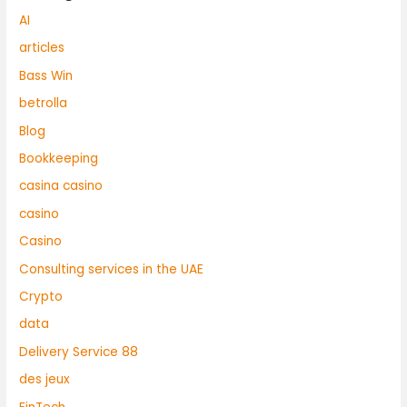
AI
articles
Bass Win
betrolla
Blog
Bookkeeping
casina casino
casino
Casino
Consulting services in the UAE
Crypto
data
Delivery Service 88
des jeux