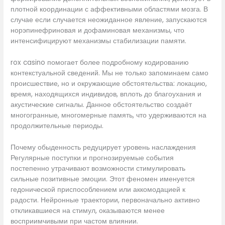
плотной координации с аффективными областями мозга. В
случае если случается неожиданное явление, запускаются
норэпинефриновая и дофаминовая механизмы, что
интенсифицируют механизмы стабилизации памяти.
rox casino помогает более подробному кодированию
контекстуальной сведений. Мы не только запоминаем само
происшествие, но и окружающие обстоятельства: локацию,
время, находящихся индивидов, вплоть до благоухания и
акустические сигналы. Данное обстоятельство создаёт
многогранные, многомерные память, что удерживаются на
продолжительные периоды.
Почему обыденность редуцирует уровень наслаждения
Регулярные поступки и прогнозируемые события
постепенно утрачивают возможности стимулировать
сильные позитивные эмоции. Этот феномен именуется
гедонической приспособлением или аккомодацией к
радости. Нейронные траектории, первоначально активно
откликавшиеся на стимул, оказываются менее
восприимчивыми при частом влиянии.