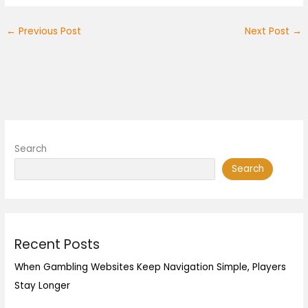
←
Previous Post
Next Post
→
Search
Search
Recent Posts
When Gambling Websites Keep Navigation Simple, Players
Stay Longer