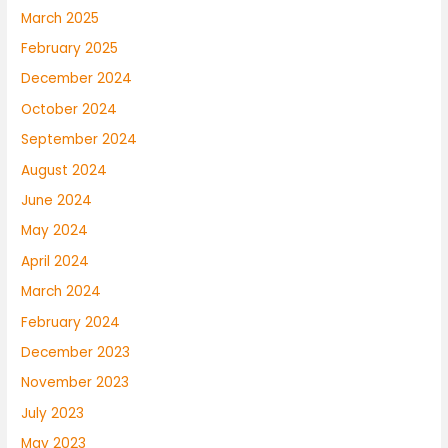
March 2025
February 2025
December 2024
October 2024
September 2024
August 2024
June 2024
May 2024
April 2024
March 2024
February 2024
December 2023
November 2023
July 2023
May 2023