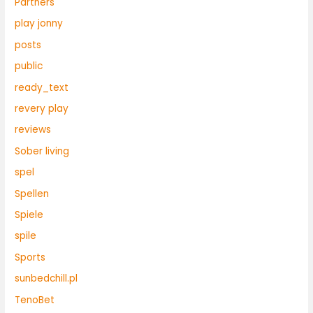
Partners
play jonny
posts
public
ready_text
revery play
reviews
Sober living
spel
Spellen
Spiele
spile
Sports
sunbedchill.pl
TenoBet