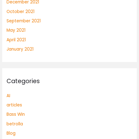
December 2021
October 2021
September 2021
May 2021
April 2021
January 2021
Categories
AI
articles
Bass Win
betrolla
Blog