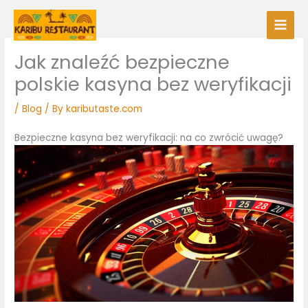
Skip
to
content
Jak znaleźć bezpieczne
polskie kasyna bez weryfikacji
/
Blog
/ By
kaributaste.com
Bezpieczne kasyna bez weryfikacji: na co zwrócić uwagę?