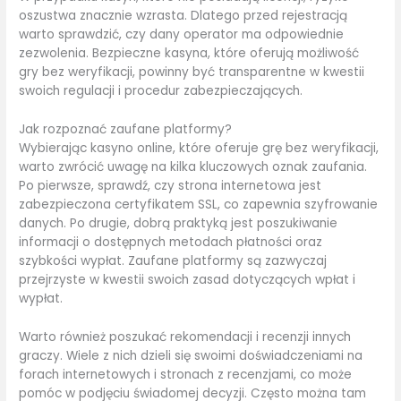
oszustwa znacznie wzrasta. Dlatego przed rejestracją
warto sprawdzić, czy dany operator ma odpowiednie
zezwolenia. Bezpieczne kasyna, które oferują możliwość
gry bez weryfikacji, powinny być transparentne w kwestii
swoich regulacji i procedur zabezpieczających.
Jak rozpoznać zaufane platformy?
Wybierając kasyno online, które oferuje grę bez weryfikacji,
warto zwrócić uwagę na kilka kluczowych oznak zaufania.
Po pierwsze, sprawdź, czy strona internetowa jest
zabezpieczona certyfikatem SSL, co zapewnia szyfrowanie
danych. Po drugie, dobrą praktyką jest poszukiwanie
informacji o dostępnych metodach płatności oraz
szybkości wypłat. Zaufane platformy są zazwyczaj
przejrzyste w kwestii swoich zasad dotyczących wpłat i
wypłat.
Warto również poszukać rekomendacji i recenzji innych
graczy. Wiele z nich dzieli się swoimi doświadczeniami na
forach internetowych i stronach z recenzjami, co może
pomóc w podjęciu świadomej decyzji. Często można tam