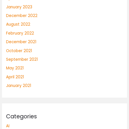
January 2023
December 2022
August 2022
February 2022
December 2021
October 2021
September 2021
May 2021
April 2021
January 2021
Categories
AI