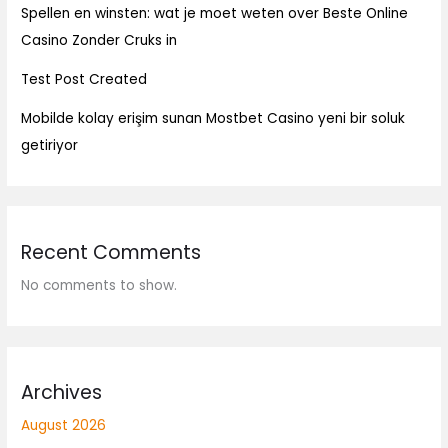
Spellen en winsten: wat je moet weten over Beste Online
Casino Zonder Cruks in
Test Post Created
Mobilde kolay erişim sunan Mostbet Casino yeni bir soluk
getiriyor
Recent Comments
No comments to show.
Archives
August 2026