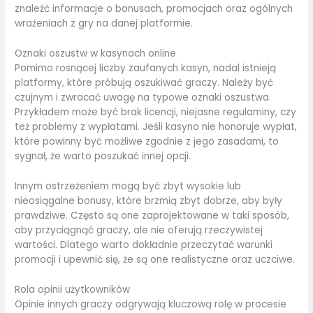
znaleźć informacje o bonusach, promocjach oraz ogólnych
wrażeniach z gry na danej platformie.
Oznaki oszustw w kasynach online
Pomimo rosnącej liczby zaufanych kasyn, nadal istnieją
platformy, które próbują oszukiwać graczy. Należy być
czujnym i zwracać uwagę na typowe oznaki oszustwa.
Przykładem może być brak licencji, niejasne regulaminy, czy
też problemy z wypłatami. Jeśli kasyno nie honoruje wypłat,
które powinny być możliwe zgodnie z jego zasadami, to
sygnał, że warto poszukać innej opcji.
Innym ostrzeżeniem mogą być zbyt wysokie lub
nieosiągalne bonusy, które brzmią zbyt dobrze, aby były
prawdziwe. Często są one zaprojektowane w taki sposób,
aby przyciągnąć graczy, ale nie oferują rzeczywistej
wartości. Dlatego warto dokładnie przeczytać warunki
promocji i upewnić się, że są one realistyczne oraz uczciwe.
Rola opinii użytkowników
Opinie innych graczy odgrywają kluczową rolę w procesie