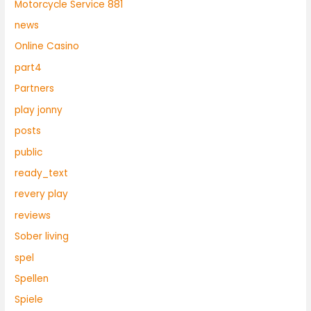
Motorcycle Service 881
news
Online Casino
part4
Partners
play jonny
posts
public
ready_text
revery play
reviews
Sober living
spel
Spellen
Spiele