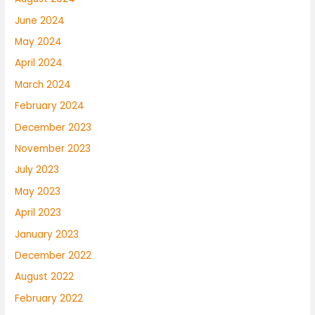
June 2024
May 2024
April 2024
March 2024
February 2024
December 2023
November 2023
July 2023
May 2023
April 2023
January 2023
December 2022
August 2022
February 2022