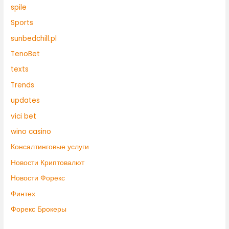
spile
Sports
sunbedchill.pl
TenoBet
texts
Trends
updates
vici bet
wino casino
Консалтинговые услуги
Новости Криптовалют
Новости Форекс
Финтех
Форекс Брокеры