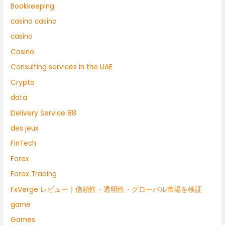
Bookkeeping
casina casino
casino
Casino
Consulting services in the UAE
Crypto
data
Delivery Service 88
des jeux
FinTech
Forex
Forex Trading
FxVerge レビュー｜信頼性・透明性・グローバル市場を検証
game
Games