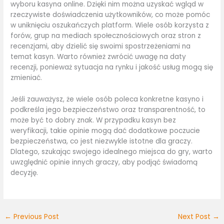
wyboru kasyna online. Dzięki nim można uzyskać wgląd w
rzeczywiste doświadczenia użytkowników, co może pomóc
w uniknięciu oszukańczych platform. Wiele osób korzysta z
forów, grup na mediach społecznościowych oraz stron z
recenzjami, aby dzielić się swoimi spostrzeżeniami na
temat kasyn. Warto również zwrócić uwagę na daty
recenzji, ponieważ sytuacja na rynku i jakość usług mogą się
zmieniać.
Jeśli zauważysz, że wiele osób poleca konkretne kasyno i
podkreśla jego bezpieczeństwo oraz transparentność, to
może być to dobry znak. W przypadku kasyn bez
weryfikacji, takie opinie mogą dać dodatkowe poczucie
bezpieczeństwa, co jest niezwykle istotne dla graczy.
Dlatego, szukając swojego idealnego miejsca do gry, warto
uwzględnić opinie innych graczy, aby podjąć świadomą
decyzję.
←
Previous Post
Next Post
→