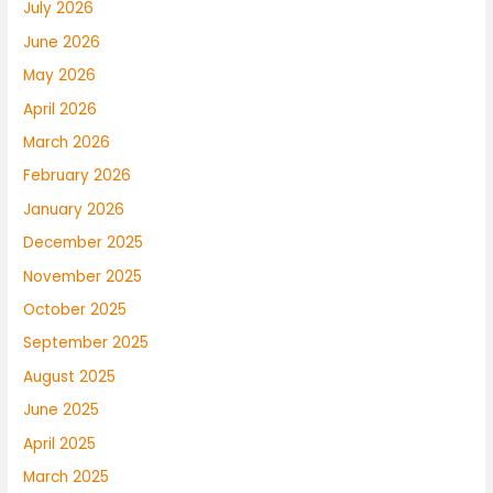
July 2026
June 2026
May 2026
April 2026
March 2026
February 2026
January 2026
December 2025
November 2025
October 2025
September 2025
August 2025
June 2025
April 2025
March 2025