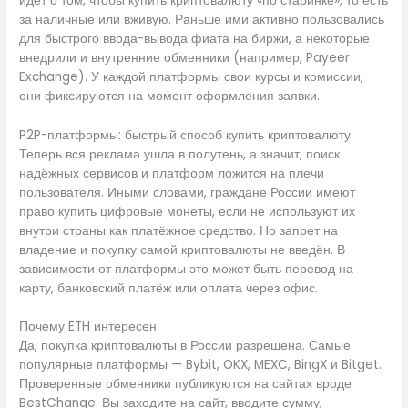
идёт о том, чтобы купить криптовалюту «по старинке», то есть
за наличные или вживую. Раньше ими активно пользовались
для быстрого ввода-вывода фиата на биржи, а некоторые
внедрили и внутренние обменники (например, Payeer
Exchange). У каждой платформы свои курсы и комиссии,
они фиксируются на момент оформления заявки.
P2P-платформы: быстрый способ купить криптовалюту
Теперь вся реклама ушла в полутень, а значит, поиск
надёжных сервисов и платформ ложится на плечи
пользователя. Иными словами, граждане России имеют
право купить цифровые монеты, если не используют их
внутри страны как платёжное средство. Но запрет на
владение и покупку самой криптовалюты не введён. В
зависимости от платформы это может быть перевод на
карту, банковский платёж или оплата через офис.
Почему ETH интересен:
Да, покупка криптовалюты в России разрешена. Самые
популярные платформы — Bybit, OKX, MEXC, BingX и Bitget.
Проверенные обменники публикуются на сайтах вроде
BestChange. Вы заходите на сайт, вводите сумму,