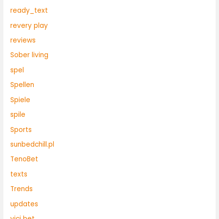
ready_text
revery play
reviews
Sober living
spel
Spellen
Spiele
spile
Sports
sunbedchill.pl
TenoBet
texts
Trends
updates
vici bet