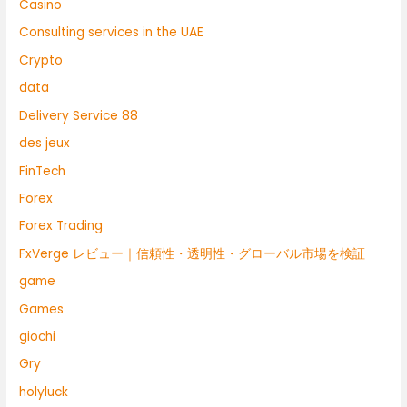
Casino
Consulting services in the UAE
Crypto
data
Delivery Service 88
des jeux
FinTech
Forex
Forex Trading
FxVerge レビュー｜信頼性・透明性・グローバル市場を検証
game
Games
giochi
Gry
holyluck