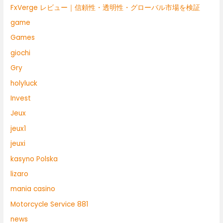
FxVerge レビュー｜信頼性・透明性・グローバル市場を検証
game
Games
giochi
Gry
holyluck
Invest
Jeux
jeux1
jeuxi
kasyno Polska
lizaro
mania casino
Motorcycle Service 881
news