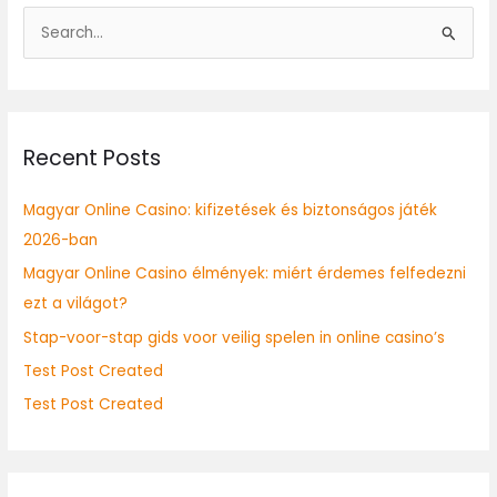
S
e
a
r
Recent Posts
c
h
Magyar Online Casino: kifizetések és biztonságos játék
f
2026-ban
o
Magyar Online Casino élmények: miért érdemes felfedezni
r
ezt a világot?
:
Stap-voor-stap gids voor veilig spelen in online casino’s
Test Post Created
Test Post Created