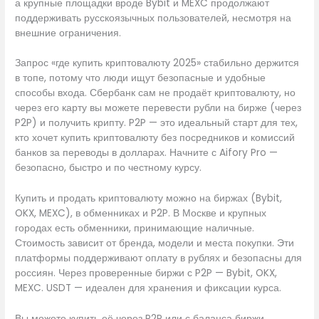
а крупные площадки вроде Bybit и MEXC продолжают
поддерживать русскоязычных пользователей, несмотря на
внешние ограничения.
Запрос «где купить криптовалюту 2025» стабильно держится
в топе, потому что люди ищут безопасные и удобные
способы входа. Сбербанк сам не продаёт криптовалюту, но
через его карту вы можете перевести рубли на бирже (через
P2P) и получить крипту. P2P — это идеальный старт для тех,
кто хочет купить криптовалюту без посредников и комиссий
банков за переводы в долларах. Начните с Aifory Pro —
безопасно, быстро и по честному курсу.
Купить и продать криптовалюту можно на биржах (Bybit,
OKX, MEXC), в обменниках и P2P. В Москве и крупных
городах есть обменники, принимающие наличные.
Стоимость зависит от бренда, модели и места покупки. Эти
платформы поддерживают оплату в рублях и безопасны для
россиян. Через проверенные биржи с P2P — Bybit, OKX,
MEXC. USDT — идеален для хранения и фиксации курса.
Вы можете купить её через P2P или с баланса биржи,