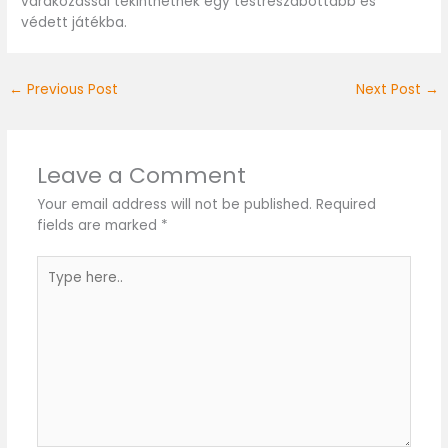
várakozással tekinthetnek egy testreszabottabb és
védett játékba.
←
Previous Post
Next Post
→
Leave a Comment
Your email address will not be published.
Required
fields are marked
*
Type
here..