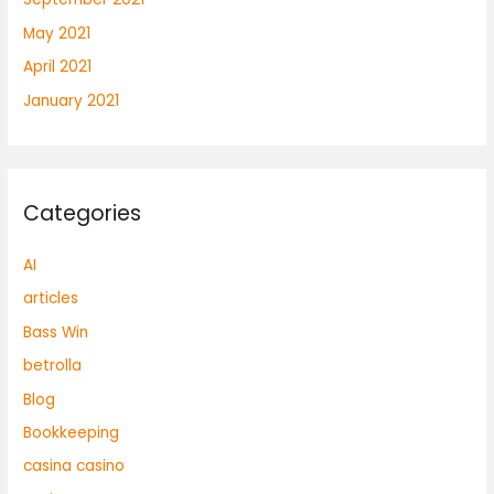
May 2021
April 2021
January 2021
Categories
AI
articles
Bass Win
betrolla
Blog
Bookkeeping
casina casino