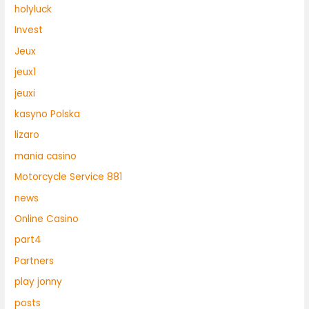
holyluck
Invest
Jeux
jeux1
jeuxi
kasyno Polska
lizaro
mania casino
Motorcycle Service 881
news
Online Casino
part4
Partners
play jonny
posts