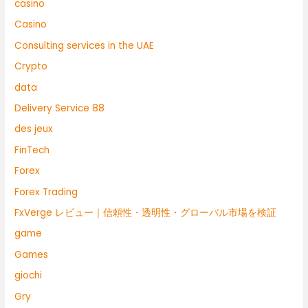
casino
Casino
Consulting services in the UAE
Crypto
data
Delivery Service 88
des jeux
FinTech
Forex
Forex Trading
FxVerge レビュー｜信頼性・透明性・グローバル市場を検証
game
Games
giochi
Gry