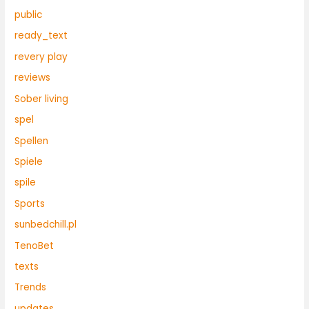
public
ready_text
revery play
reviews
Sober living
spel
Spellen
Spiele
spile
Sports
sunbedchill.pl
TenoBet
texts
Trends
updates