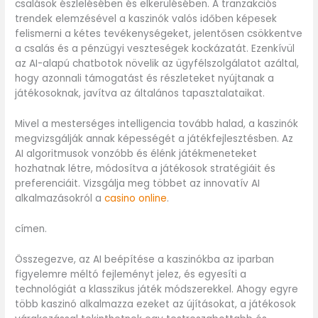
csalások észlelésében és elkerülésében. A tranzakciós
trendek elemzésével a kaszinók valós időben képesek
felismerni a kétes tevékenységeket, jelentősen csökkentve
a csalás és a pénzügyi veszteségek kockázatát. Ezenkívül
az AI-alapú chatbotok növelik az ügyfélszolgálatot azáltal,
hogy azonnali támogatást és részleteket nyújtanak a
játékosoknak, javítva az általános tapasztalataikat.
Mivel a mesterséges intelligencia tovább halad, a kaszinók
megvizsgálják annak képességét a játékfejlesztésben. Az
AI algoritmusok vonzóbb és élénk játékmeneteket
hozhatnak létre, módosítva a játékosok stratégiáit és
preferenciáit. Vizsgálja meg többet az innovatív AI
alkalmazásokról a
casino online
.
címen.
Összegezve, az AI beépítése a kaszinókba az iparban
figyelemre méltó fejleményt jelez, és egyesíti a
technológiát a klasszikus játék módszerekkel. Ahogy egyre
több kaszinó alkalmazza ezeket az újításokat, a játékosok