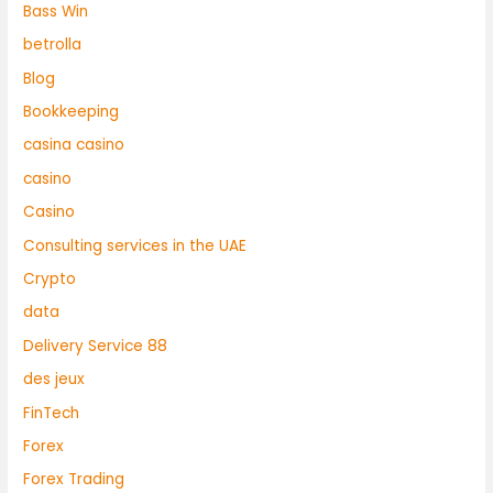
Bass Win
betrolla
Blog
Bookkeeping
casina casino
casino
Casino
Consulting services in the UAE
Crypto
data
Delivery Service 88
des jeux
FinTech
Forex
Forex Trading