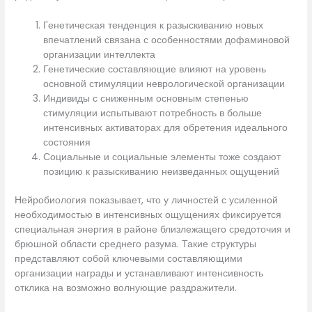
Генетическая тенденция к разыскиванию новых
впечатлений связана с особенностями дофаминовой
организации интеллекта
Генетические составляющие влияют на уровень
основной стимуляции неврологической организации
Индивиды с сниженным основным степенью
стимуляции испытывают потребность в больше
интенсивных активаторах для обретения идеального
состояния
Социальные и социальные элементы тоже создают
позицию к разыскиванию неизведанных ощущений
Нейробиология показывает, что у личностей с усиленной
необходимостью в интенсивных ощущениях фиксируется
специальная энергия в районе близлежащего средоточия и
брюшной области среднего разума. Такие структуры
представляют собой ключевыми составляющими
организации награды и устанавливают интенсивность
отклика на возможно волнующие раздражители.