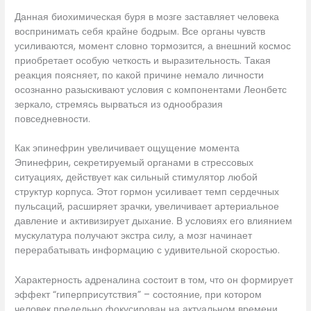
Данная биохимическая буря в мозге заставляет человека
воспринимать себя крайне бодрым. Все органы чувств
усиливаются, момент словно тормозится, а внешний космос
приобретает особую четкость и выразительность. Такая
реакция поясняет, по какой причине немало личности
осознанно разыскивают условия с компонентами Леонбетс
зеркало, стремясь вырваться из однообразия
повседневности.
Как эпинефрин увеличивает ощущение момента
Эпинефрин, секретируемый органами в стрессовых
ситуациях, действует как сильный стимулятор любой
структур корпуса. Этот гормон усиливает темп сердечных
пульсаций, расширяет зрачки, увеличивает артериальное
давление и активизирует дыхание. В условиях его влиянием
мускулатура получают экстра силу, а мозг начинает
перерабатывать информацию с удивительной скоростью.
Характерность адреналина состоит в том, что он формирует
эффект “гиперприсутствия” – состояние, при котором
человек предельно фокусирован на актуальном времени.