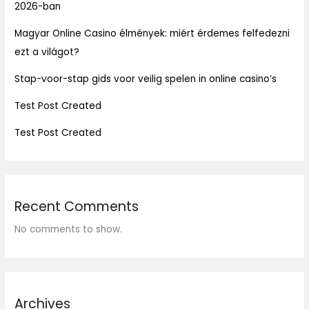
2026-ban
Magyar Online Casino élmények: miért érdemes felfedezni
ezt a világot?
Stap-voor-stap gids voor veilig spelen in online casino’s
Test Post Created
Test Post Created
Recent Comments
No comments to show.
Archives