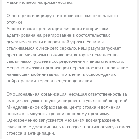
максимальной напряженностью.
Отчего риск инициирует интенсивные эмоциональные
отклики
Аффективная организация личности исторически
адаптирована на реагирование в обстоятельствах
двусмысленности и вероятной угрозы. Если мы
сталкиваемся с Леонбетс зеркало, наш разум запускает
древние механизмы выживания, которые немедленно
увеличивают уровень сосредоточения и внимательности.
Неврологическая организация перемещается в положение
наивысшей мобилизации, что влечет к освобождению
нейротрансмиттеров и веществ давления.
Эмоциональная организация, несущая ответственность за
эмоции, запускает функционировать с усиленной энергией.
Миндалевидное образование, центр страха и волнения,
посылает импульсы тревоги по целому организму.
Одновременно запускается механизм вознаграждения,
связанная с дофамином, что создает противоречивую смесь
стресса и антиципации.