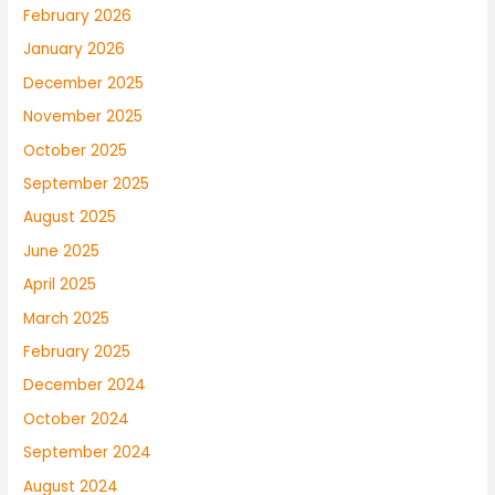
February 2026
January 2026
December 2025
November 2025
October 2025
September 2025
August 2025
June 2025
April 2025
March 2025
February 2025
December 2024
October 2024
September 2024
August 2024