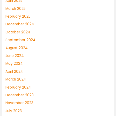
April 2025
March 2025
February 2025
December 2024
October 2024
September 2024
August 2024
June 2024
May 2024
April 2024
March 2024
February 2024
December 2023
November 2023
July 2023