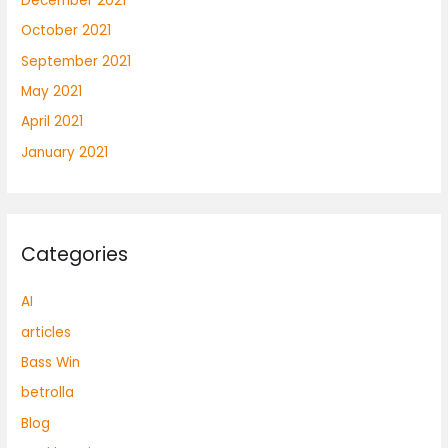
December 2021
October 2021
September 2021
May 2021
April 2021
January 2021
Categories
AI
articles
Bass Win
betrolla
Blog