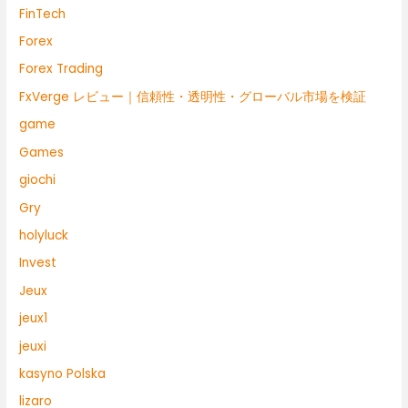
FinTech
Forex
Forex Trading
FxVerge レビュー｜信頼性・透明性・グローバル市場を検証
game
Games
giochi
Gry
holyluck
Invest
Jeux
jeux1
jeuxi
kasyno Polska
lizaro