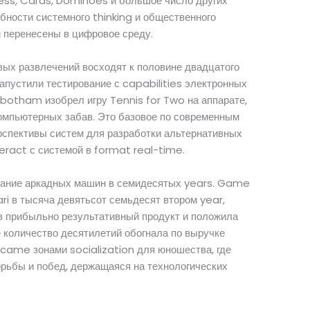
ess, Cards, Dominoes и большое число других
ности системного thinking и общественного
 перенесены в цифровое среду.
ых развлечений восходят к половине двадцатого
запустили тестирование с capabilities электронных
ginbotham изобрел игру Tennis for Two на аппарате,
 компьютерных забав. Это базовое по современным
рспективы систем для разработки альтернативных
teract с системой в format real-time.
ние аркадных машин в семидесятых years. Game
ri в тысяча девятьсот семьдесят втором year,
в прибыльно результативный продукт и положила
е количество десятилетий обогнала по выручке
came зонами socialization для юношества, где
рьбы и побед, держащаяся на технологических