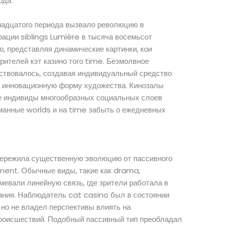
ода.
тнадцатого периода вызвало революцию в
рации siblings Lumière в тысяча восемьсот
, представляя динамические картинки, кои
ителей кэт казино того time. Безмолвное
ствовалось, создавая индивидуальный средство
я инновационную форму художества. Кинозалы
де индивиды многообразных социальных слоев
манные worlds и на time забыть о ежедневных
 пережила существенную эволюцию от пассивного
ement. Обычные виды, такие как drama,
мевали линейную связь, где зрители работала в
ания. Наблюдатель cat casino был в состоянии
 но не владел перспективы влиять на
роисшествий. Подобный пассивный тип преобладал