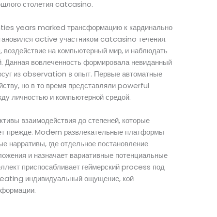
рошлого столетия catcasino.
ties years marked трансформацию к кардинально
становился active участником catcasino течения.
, воздействие на компьютерный мир, и наблюдать
. Данная вовлеченность формировала невиданный
осуг из observation в опыт. Первые автоматные
йству, но в то время представляли powerful
жду личностью и компьютерной средой.
ктивы взаимодействия до степеней, которые
ет прежде. Modern развлекательные платформы
е нарративы, где отдельное постановление
зложения и назначает вариативные потенциальные
ллект приспосабливает геймерский process под
creating индивидуальный ощущение, кой
нформации.