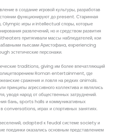
ление в создание игровой культуры, разработав
остоянии функционируют до present. Старинная
 Olympic игры и intellectual споры, которые
нирования развлечений, но и средством развития
itheaters притягивали массы наблюдателей, кои
забавными пьесами Аристофанa, experiencing
rough эстетические персонажи.
ческие traditions, giving им более впечатляющий
олицетворением Roman entertainment, где
океанские сражения и ловля на редких animals.
и принципы агрессивного коллектива и являлись
ля, уводя народ от общественных затруднений.
ия бань, sports halls и коммуникативных
в conversations, играх и спортивных занятиях.
веселений, adapted к feudal системе society и
кие поединки оказались основным представлением