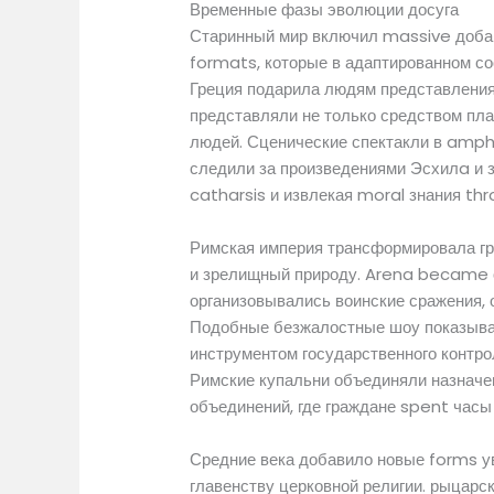
Временные фазы эволюции досуга
Старинный мир включил massive добав
formats, которые в адаптированном с
Греция подарила людям представления,
представляли не только средством пла
людей. Сценические спектакли в amph
следили за произведениями Эсхилa и 
catharsis и извлекая moral знания th
Римская империя трансформировала гре
и зрелищный природу. Arena became 
организовывались воинские сражения, 
Подобные безжалостные шоу показывал
инструментом государственного контро
Римские купальни объединяли назначен
объединений, где граждане spent часы 
Средние века добавило новые forms у
главенству церковной религии. рыцарс