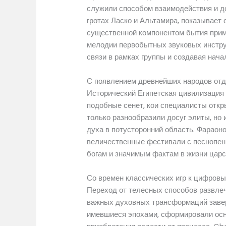
служили способом взаимодействия и до
гротах Ласко и Альтамира, показывает
существенной компонентом бытия прим
мелодии первобытных звуковых инстру
связи в рамках группы и создавая нач
С появлением древнейших народов отд
Исторический Египетская цивилизация
подобные сенет, кои специалисты откр
только разнообразили досуг элиты, но
духа в потусторонний область. Фарао
величественные фестивали с песнопен
богам и значимым фактам в жизни царс
Со времен классических игр к цифров
Переход от телесных способов развле
важных духовных трансформаций завер
имевшиеся эпохами, сформировали осн