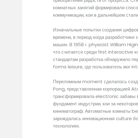
приобретения радости от процесса. Ch
комнатных занятий формировали способ
коммуникации, кои в дальнейшем стали
Изначальные попытки создания цифров
времени, в период когда разработчики 
машин. В 1958 г. physicist William Hi
что считается среди first interactive
стандартам разработка обнаружило пе
forms leisure, где пользователь мог in
Переломным moment сделалось созда
Pong, представленная корпорацией Ata
трансформировала electronic забавы 
фундамент индустрии, кои за некоторо
кинематограф. Автоматные комнаты be
зарождалась инновационная culture бо
технологиях.