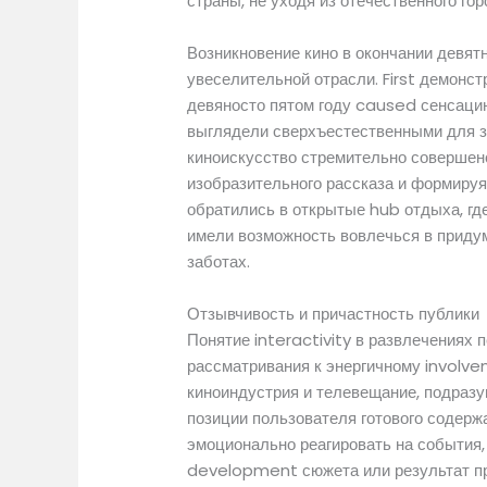
страны, не уходя из отечественного гор
Возникновение кино в окончании девя
увеселительной отрасли. First демонст
девяносто пятом году caused сенсацию
выглядели сверхъестественными для зр
киноискусство стремительно совершен
изобразительного рассказа и формиру
обратились в открытые hub отдыха, г
имели возможность вовлечься в приду
заботах.
Отзывчивость и причастность публики
Понятие interactivity в развлечениях
рассматривания к энергичному involv
киноиндустрия и телевещание, подразу
позиции пользователя готового содерж
эмоционально реагировать на события,
development сюжета или результат п