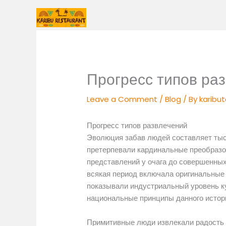
Skip
to
content
Прогресс типов ра
Leave a Comment
/
Blog
/ By
karibu
Прогресс типов развлечений
Эволюция забав людей составляет тыся
претерпевали кардинальные преобразо
представлений у очага до совершенны
всякая период включала оригинальные 
показывали индустриальный уровень к
национальные принципы данного истор
Примитивные люди извлекали радость 