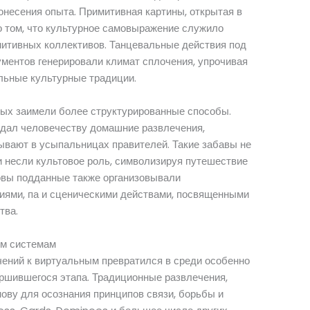
несения опыта. Примитивная картины, открытая в
 о том, что культурное самовыражение служило
итивных коллективов. Танцевальные действия под
ментов генерировали климат сплочения, упрочивая
альные культурные традиции.
ых заимели более структурированные способы.
 дал человечеству домашние развлечения,
ывают в усыпальницах правителей. Такие забавы не
 и несли культовое роль, символизируя путешествие
новы подданные также организовывали
иями, па и сценическими действами, посвященными
тва.
ым системам
чений к виртуальным превратился в среди особенно
шившегося этапа. Традиционные развлечения,
ову для осознания принципов связи, борьбы и