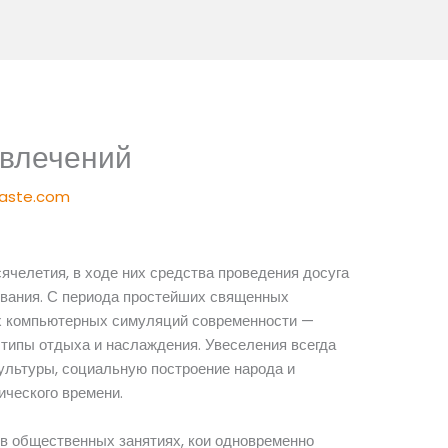
звлечений
taste.com
челетия, в ходе них средства проведения досуга
вания. С периода простейших священных
х компьютерных симуляций современности —
типы отдыха и наслаждения. Увеселения всегда
ультуры, социальную построение народа и
ического времени.
в общественных занятиях, кои одновременно