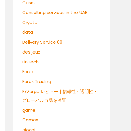
Casino
Consulting services in the UAE
Crypto
data
Delivery Service 88
des jeux
FinTech
Forex
Forex Trading
FxVerge レビュー｜信頼性・透明性・
グローバル市場を検証
game
Games
giochi