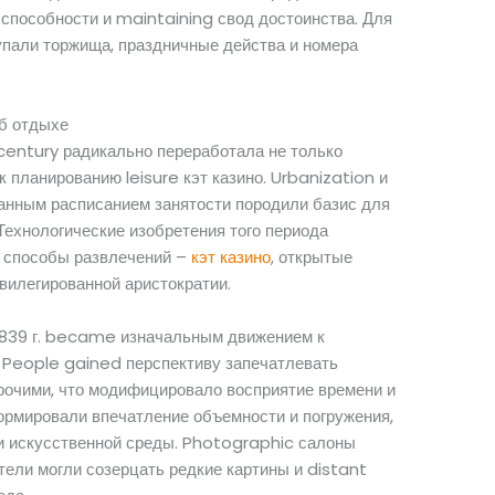
 способности и maintaining свод достоинства. Для
пали торжища, праздничные действа и номера
об отдыхе
century радикально переработала не только
к планированию leisure кэт казино. Urbanization и
нным расписанием занятости породили базис для
Технологические изобретения того периода
 способы развлечений –
кэт казино
, открытые
ивилегированной аристократии.
1839 г. became изначальным движением к
People gained перспективу запечатлевать
рочими, что модифицировало восприятие времени и
рмировали впечатление объемности и погружения,
 искусственной среды. Photographic салоны
ели могли созерцать редкие картины и distant