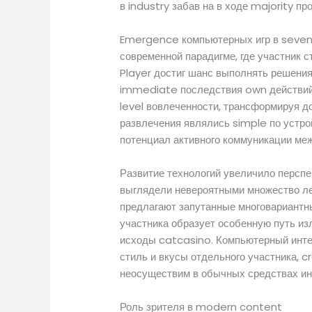
в industry забав на в ходе majority п
Emergence компьютерных игр в seven
современной парадигме, где участник 
Player достиг шанс выполнять решения
immediate последствия own действий
level вовлеченности, трансформируя д
развлечения являлись simple по устро
потенциал активного коммуникации ме
Развитие технологий увеличило перспе
выглядели невероятными множество л
предлагают запутанные многовариантны
участника образует особенную путь и
исходы catcasino. Компьютерный инте
стиль и вкусы отдельного участника, 
неосуществим в обычных средствах и
Роль зрителя в modern content