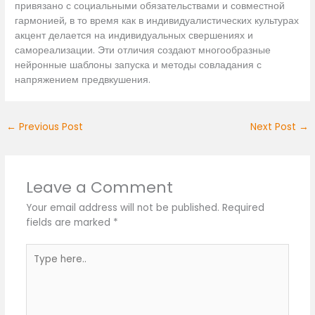
привязано с социальными обязательствами и совместной
гармонией, в то время как в индивидуалистических культурах
акцент делается на индивидуальных свершениях и
самореализации. Эти отличия создают многообразные
нейронные шаблоны запуска и методы совладания с
напряжением предвкушения.
←
Previous Post
Next Post
→
Leave a Comment
Your email address will not be published.
Required
fields are marked
*
Type
here..