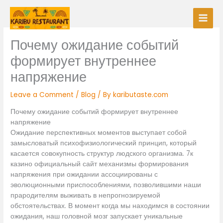
Skip
to
content
Почему ожидание событий
формирует внутреннее
напряжение
Leave a Comment
/
Blog
/ By
kaributaste.com
Почему ожидание событий формирует внутреннее
напряжение
Ожидание перспективных моментов выступает собой
замысловатый психофизиологический принцип, который
касается совокупность структур людского организма. 7к
казино официальный сайт механизмы формирования
напряжения при ожидании ассоциированы с
эволюционными приспособлениями, позволившими наши
прародителям выживать в непрогнозируемой
обстоятельствах. В момент когда мы находимся в состоянии
ожидания, наш головной мозг запускает уникальные