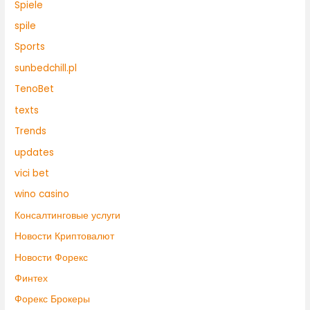
Spiele
spile
Sports
sunbedchill.pl
TenoBet
texts
Trends
updates
vici bet
wino casino
Консалтинговые услуги
Новости Криптовалют
Новости Форекс
Финтех
Форекс Брокеры