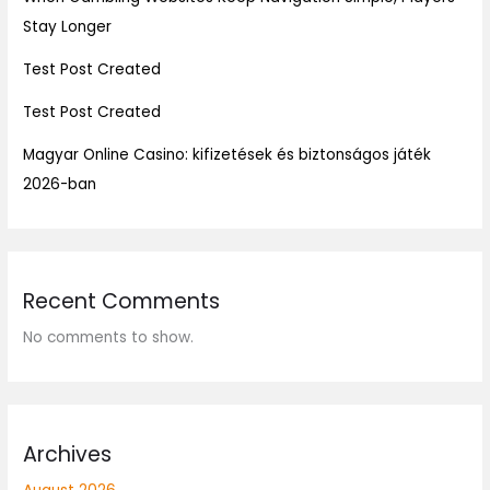
Stay Longer
Test Post Created
Test Post Created
Magyar Online Casino: kifizetések és biztonságos játék
2026-ban
Recent Comments
No comments to show.
Archives