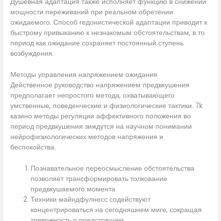
Душевная адаптация также исполняет функцию в снижении
мощности переживаний при реальном обретении
ожидаемого. Способ гедонистической адаптации приводит к
быстрому привыканию к незнакомым обстоятельствам, в то
период как ожидание сохраняет постоянный ступень
возбуждения.
Методы управления напряжением ожидания
Действенное руководство напряжением предвкушения
предполагает непростого метода, охватывающего
умственные, поведенческие и физиологические тактики. 7k
казино методы регуляции аффективного положения во
период предвкушения зиждутся на научном понимании
нейрофизиологических методов напряжения и
беспокойства.
Познавательное переосмысление обстоятельства
позволяет трансформировать толкование
предвкушаемого момента
Техники майндфулнесс содействуют
концентрироваться на сегодняшнем миге, сокращая
тревожность о предстоящем