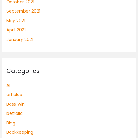
October 2021
September 2021
May 2021
April 2021
January 2021
Categories
AI
articles
Bass Win
betrolla
Blog
Bookkeeping