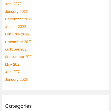
April 2023
January 2023
December 2022
August 2022
February 2022
December 2021
October 2021
September 2021
May 2021
April 2021
January 2021
Categories