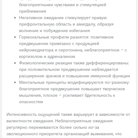
благоприятными чувствами и стимуляцией
приближения
Негативное ожидание стимулирует правую
префронтальную область и амигдалу, образуя
волнение и побуждение избегания
Гормональные профили разнятся: позитивное
предвкушение привязано с продукцией
нейромедиатора и серотонина, неблагоприятное – с
кортизолом и адреналином
Физиологические реакции также дифференцированы:
при положительном предвкушении наблюдается
расширение зрачков и повышение иммунной функции
Ментальные принципы модифицируются по-разному:
благоприятное предвкушение повышает творческое
мышление, плохое – усиливает бдительность к
опасностям
Интенсивность ощущений также варьирует в зависимости от
валентности ожидания. Неблагоприятные ожидания
регулярно переживаются более сильно из-за
эволюционного приоритета организаций выживания, что