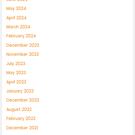
May 2024
April 2024
March 2024
February 2024
December 2023
November 2023
July 2023
May 2023
April 2023
January 2023
December 2022
August 2022
February 2022
December 2021