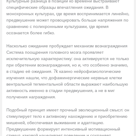
Культурные разница в позиции ко времени выстраивают
специфические образцы впечатления ожидания. В
монохронных культурах, где время воспринимается линейно,
предвкушение может провоцировать больше напряжения по
сравнению с полихронными культурами, где время
осознается более гибко.
Насколько ожидание пробуждает механизм вознаграждения
Система поощрения головного мозга проявляет
исключительную характеристику: она активируется не только
при обретении вознаграждения, но и, что особенно значимо,
в стадию её ожидания. 7k казино нейрофизиологические
изучения нашли, что дофаминергические нервные клетки
вентральной тегментальной области выражают наибольшую
активность именно в стадии предвкушения, а не в миг
получения награждения.
Подобный принцип имеет прочный эволюционный смысл: он
стимулирует тело к активному нахождению и приобретению
мишеней, обеспечивая выживание и адаптацию.
Предвкушение формирует интенсивный мотивационный
стимул, каковой нацеливает поведение и сохраняет