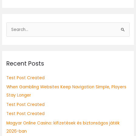
S
e
a
r
Recent Posts
c
h
Test Post Created
f
When Gambling Websites Keep Navigation Simple, Players
o
Stay Longer
r
:
Test Post Created
Test Post Created
Magyar Online Casino: kifizetések és biztonságos játék
2026-ban