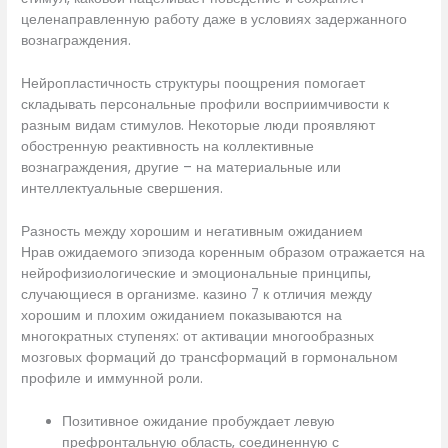
целенаправленную работу даже в условиях задержанного
вознаграждения.
Нейропластичность структуры поощрения помогает
складывать персональные профили восприимчивости к
разным видам стимулов. Некоторые люди проявляют
обостренную реактивность на коллективные
вознаграждения, другие – на материальные или
интеллектуальные свершения.
Разность между хорошим и негативным ожиданием
Нрав ожидаемого эпизода коренным образом отражается на
нейрофизиологические и эмоциональные принципы,
случающиеся в организме. казино 7 к отличия между
хорошим и плохим ожиданием показываются на
многократных ступенях: от активации многообразных
мозговых формаций до трансформаций в гормональном
профиле и иммунной роли.
Позитивное ожидание пробуждает левую
префронтальную область, соединенную с