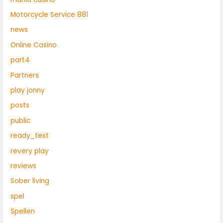
Motorcycle Service 881
news
Online Casino
part4
Partners
play jonny
posts
public
ready_text
revery play
reviews
Sober living
spel
Spellen