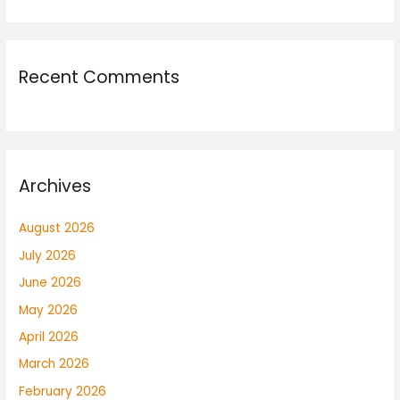
Recent Comments
Archives
August 2026
July 2026
June 2026
May 2026
April 2026
March 2026
February 2026