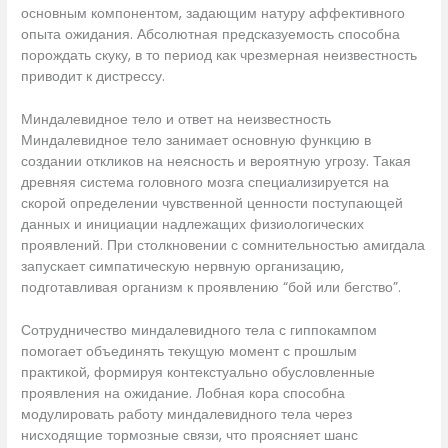
основным компонентом, задающим натуру аффективного
опыта ожидания. Абсолютная предсказуемость способна
порождать скуку, в то период как чрезмерная неизвестность
приводит к дистрессу.
Миндалевидное тело и ответ на неизвестность
Миндалевидное тело занимает основную функцию в
создании откликов на неясность и вероятную угрозу. Такая
древняя система головного мозга специализируется на
скорой определении чувственной ценности поступающей
данных и инициации надлежащих физиологических
проявлений. При столкновении с сомнительностью амигдала
запускает симпатическую нервную организацию,
подготавливая организм к проявлению “бой или бегство”.
Сотрудничество миндалевидного тела с гиппокампом
помогает объединять текущую момент с прошлым
практикой, формируя контекстуально обусловленные
проявления на ожидание. Лобная кора способна
модулировать работу миндалевидного тела через
нисходящие тормозные связи, что проясняет шанс