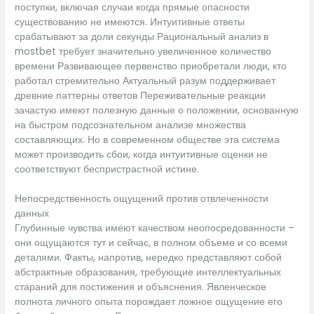
поступки, включая случаи когда прямые опасности
существованию не имеются. Интуитивные ответы
срабатывают за доли секунды Рациональный анализ в
mostbet требует значительно увеличенное количество
времени Развивающее первенство приобретали люди, кто
работал стремительно Актуальный разум поддерживает
древние паттерны ответов Переживательные реакции
зачастую имеют полезную данные о положении, основанную
на быстром подсознательном анализе множества
составляющих. Но в современном обществе эта система
может производить сбои, когда интуитивные оценки не
соответствуют беспристрастной истине.
Непосредственность ощущений против отвлеченности
данных
Глубинные чувства имеют качеством неопосредованности –
они ощущаются тут и сейчас, в полном объеме и со всеми
деталями. Факты, напротив, нередко представляют собой
абстрактные образования, требующие интеллектуальных
стараний для постижения и объяснения. Явленческое
полнота личного опыта порождает ложное ощущение его