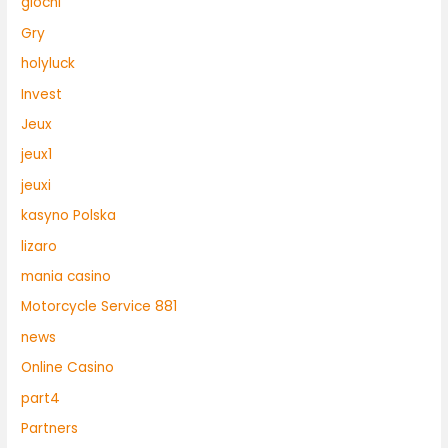
giochi
Gry
holyluck
Invest
Jeux
jeux1
jeuxi
kasyno Polska
lizaro
mania casino
Motorcycle Service 881
news
Online Casino
part4
Partners