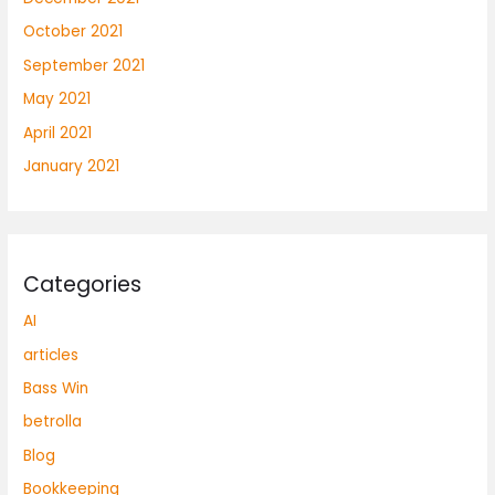
October 2021
September 2021
May 2021
April 2021
January 2021
Categories
AI
articles
Bass Win
betrolla
Blog
Bookkeeping