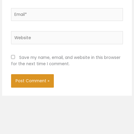
Email*
Website
Save my name, email, and website in this browser
for the next time I comment.