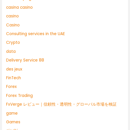
casina casino
casino
Casino
Consulting services in the UAE
Crypto
data
Delivery Service 88
des jeux
FinTech
Forex
Forex Trading
FxVerge レビュー｜信頼性・透明性・グローバル市場を検証
game
Games