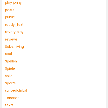
play jonny
posts
public
ready_text
revery play
reviews
Sober living
spel
Spellen
Spiele
spile
Sports
sunbedchill.pl
TenoBet
texts