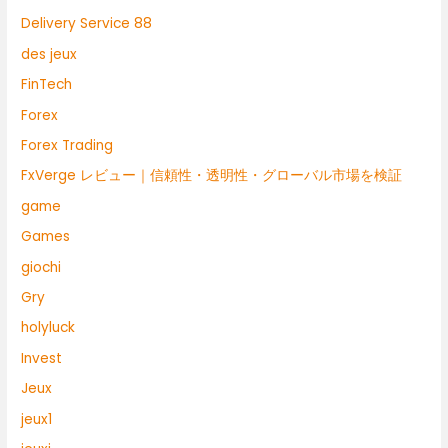
Delivery Service 88
des jeux
FinTech
Forex
Forex Trading
FxVerge レビュー｜信頼性・透明性・グローバル市場を検証
game
Games
giochi
Gry
holyluck
Invest
Jeux
jeux1