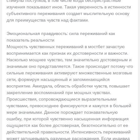
стимулы поступков, в том числе когда беспристрастные
изучения показывают иное. Такая уверенность в истинности
субъективного переживания создает мыслительную основу
для преимущества чувств над фактами.
Эмоциональная правдивость: сила переживаний как
показатель реальности
Мощность чувственных переживаний в мостбет зачастую
воспринимается как признак их достоверности и важности.
Насколько мощнее чувство, тем значительно достоверным и
значимым оно представляется. Такое происходит потому что
сильные переживания активируют множественные мозговые
сети, формируя насыщенный и запоминающийся
восприятие. Амигдала, область обработки чувств, повышает
закрепление воспоминаний при мощных чувствах.
Происшествия, сопровождающиеся выразительными
чувствами, превосходнее фиксируются и кажутся в большей
мере значимыми. Данное порождает познавательную
ошибку, при которой чувственно насыщенная информация
ощущается как более достоверная, безотносительно от ее
действительной правильности. Интенсивность переживаний
может затушевывать разумные расхождения. Если индивид