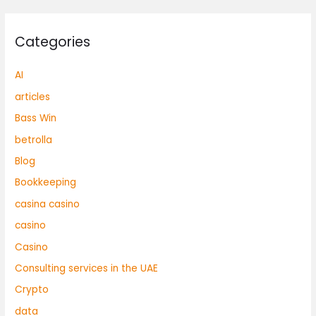
Categories
AI
articles
Bass Win
betrolla
Blog
Bookkeeping
casina casino
casino
Casino
Consulting services in the UAE
Crypto
data