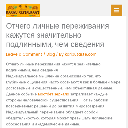
Skip
to
content
Отчего личные переживания
кажутся значительно
подлинными, чем сведения
Leave a Comment
/
Blog
/ By
kaributaste.com
Отчего личные переживания кажутся значительно
подлинными, чем сведения
Индивидуальное мышление организовано так, что
глубинные ощущения часто осознаются как в большей мере
достоверные и существенные, чем объективная данные.
Данное событие
мостбет зеркало
затрагивает каждые
стороны человеческой существования – от выработки
повседневных решений до развития мировоззрения.
Индивидуальный переживание обладает особой
убедительностью, которая может превышать логические
обоснования и академические данные.