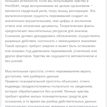
большей истинности. Если мы испытываем чувство в
mostbet, люди воспринимаем ее целым организмом –
меняется сердечный ритм, тонус мышц, респирация. Эта
мультисенсорная сущность переживаний создает их
значительно внушительными, чем цифры в численном
отчете или логические аргументы. Теоретические факты
предполагают мыслительных ресурсов для анализа.
Сознание должен декодировать обозначения, осуществлять
разумные действия, соотносить с имеющимися знаниями.
Такой процесс требует энергии и может быть остановлен
или искажен под давлением переживаний, утомления или
других факторов. Чувства же ощущаются автоматически и
без усилий.
Мыслительная простота: отчего переживаниям верить
доступнее, чем разбирать данные
Правило познавательной простоты объясняет, отчего
индивиды предрасположены полагаться на сведениям,
которая обрабатывается без усилий. Личные чувства
требуют крайне малых познавательных средств для
осознания, в то время как разбор действительных данных
предполагает концентрации, времени и интеллектуальных