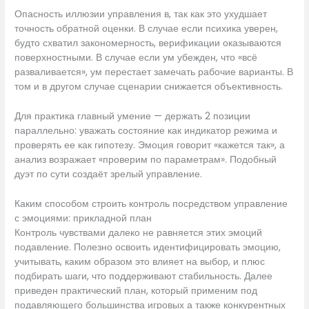
Опасность иллюзии управления в, так как это ухудшает
точность обратной оценки. В случае если психика уверен,
будто схватил закономерность, верификации оказываются
поверхностными. В случае если ум убежден, что «всё
разваливается», ум перестает замечать рабочие варианты. В
том и в другом случае сценарии снижается объективность.
Для практика главный умение — держать 2 позиции
параллельно: уважать состояние как индикатор режима и
проверять ее как гипотезу. Эмоция говорит «кажется так», а
анализ возражает «проверим по параметрам». Подобный
дуэт по сути создаёт зрелый управление.
Каким способом строить контроль посредством управление
с эмоциями: прикладной план
Контроль чувствами далеко не равняется этих эмоций
подавление. Полезно освоить идентифицировать эмоцию,
учитывать, каким образом это влияет на выбор, и плюс
подбирать шаги, что поддерживают стабильность. Далее
приведен практический план, который применим под
подавляющего большинства игровых а также конкурентных