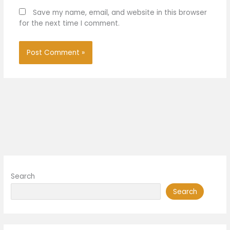
Save my name, email, and website in this browser
for the next time I comment.
Search
Search