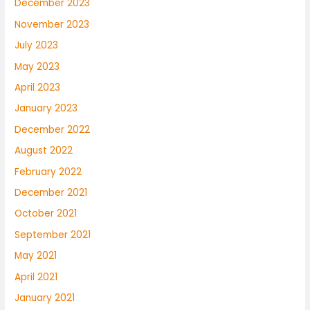
December 2023
November 2023
July 2023
May 2023
April 2023
January 2023
December 2022
August 2022
February 2022
December 2021
October 2021
September 2021
May 2021
April 2021
January 2021