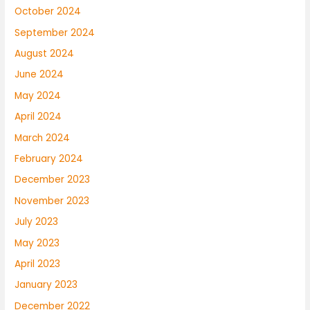
October 2024
September 2024
August 2024
June 2024
May 2024
April 2024
March 2024
February 2024
December 2023
November 2023
July 2023
May 2023
April 2023
January 2023
December 2022