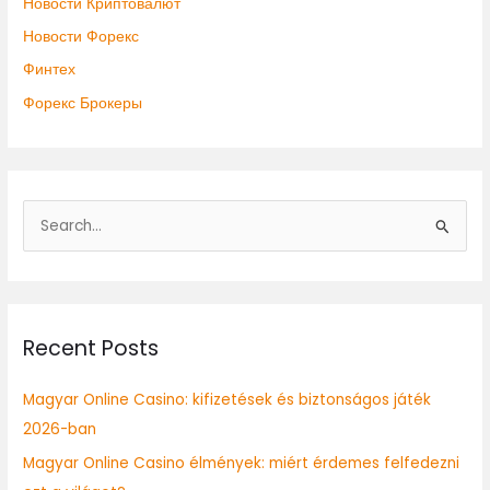
Новости Криптовалют
Новости Форекс
Финтех
Форекс Брокеры
S
e
a
r
Recent Posts
c
h
Magyar Online Casino: kifizetések és biztonságos játék
f
2026-ban
o
Magyar Online Casino élmények: miért érdemes felfedezni
r