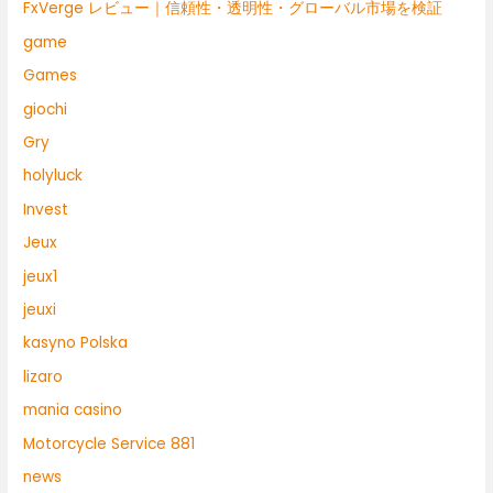
FxVerge レビュー｜信頼性・透明性・グローバル市場を検証
game
Games
giochi
Gry
holyluck
Invest
Jeux
jeux1
jeuxi
kasyno Polska
lizaro
mania casino
Motorcycle Service 881
news