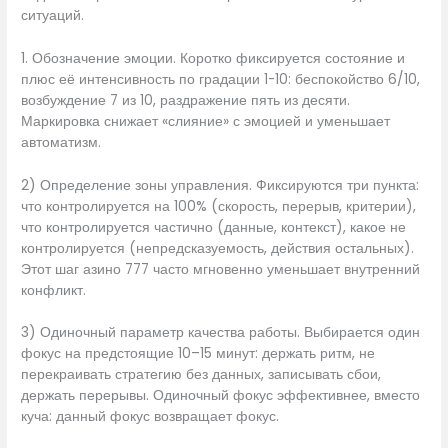
ситуаций.
1. Обозначение эмоции. Коротко фиксируется состояние и
плюс её интенсивность по градации 1-10: беспокойство 6/10,
возбуждение 7 из 10, раздражение пять из десяти.
Маркировка снижает «слияние» с эмоцией и уменьшает
автоматизм.
2) Определение зоны управления. Фиксируются три пункта:
что контролируется на 100% (скорость, перерыв, критерии),
что контролируется частично (данные, контекст), какое не
контролируется (непредсказуемость, действия остальных).
Этот шаг азино 777 часто мгновенно уменьшает внутренний
конфликт.
3) Одиночный параметр качества работы. Выбирается один
фокус на предстоящие 10–15 минут: держать ритм, не
перекраивать стратегию без данных, записывать сбои,
держать перерывы. Одиночный фокус эффективнее, вместо
куча: данный фокус возвращает фокус.