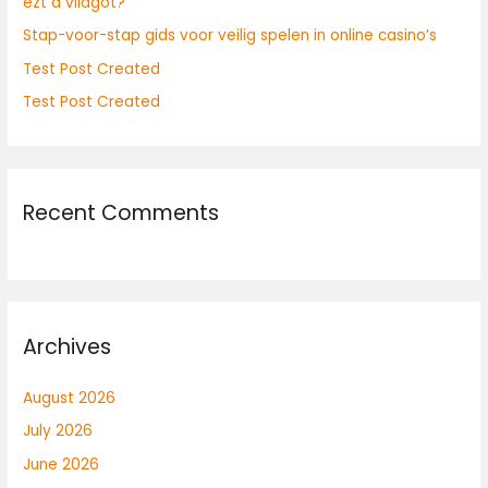
ezt a világot?
:
Stap-voor-stap gids voor veilig spelen in online casino’s
Test Post Created
Test Post Created
Recent Comments
Archives
August 2026
July 2026
June 2026