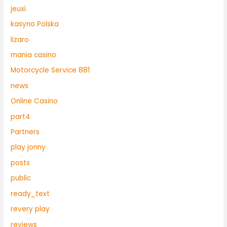
jeuxi
kasyno Polska
lizaro
mania casino
Motorcycle Service 881
news
Online Casino
part4
Partners
play jonny
posts
public
ready_text
revery play
reviews