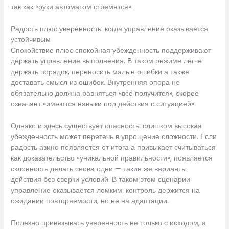
так как «руки автоматом стремятся».
Радость плюс уверенность: когда управление оказывается
устойчивым
Спокойствие плюс спокойная убежденность поддерживают
держать управление выполнения. В таком режиме легче
держать порядок, переносить малые ошибки а также
доставать смысл из ошибок. Внутренняя опора не
обязательно должна равняться «всё получится», скорее
означает «имеются навыки под действия с ситуацией».
Однако и здесь существует опасность: слишком высокая
убежденность может перетечь в упрощение сложности. Если
радость азино появляется от итога а привыкает считываться
как доказательство «уникальной правильности», появляется
склонность делать снова одни — такие же варианты
действия без сверки условий. В таком этом сценарии
управление оказывается ломким: контроль держится на
ожидании повторяемости, но не на адаптации.
Полезно привязывать уверенность не только с исходом, а