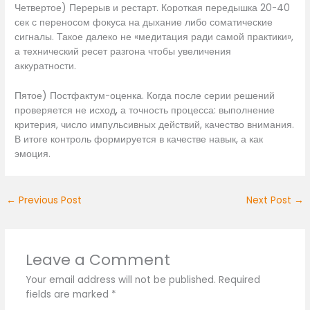
Четвертое) Перерыв и рестарт. Короткая передышка 20-40
сек с переносом фокуса на дыхание либо соматические
сигналы. Такое далеко не «медитация ради самой практики»,
а технический ресет разгона чтобы увеличения
аккуратности.
Пятое) Постфактум-оценка. Когда после серии решений
проверяется не исход, а точность процесса: выполнение
критерия, число импульсивных действий, качество внимания.
В итоге контроль формируется в качестве навык, а как
эмоция.
←
Previous Post
Next Post
→
Leave a Comment
Your email address will not be published.
Required
fields are marked
*