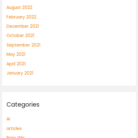
August 2022
February 2022
December 2021
October 2021
September 2021
May 2021
April 2021
January 2021
Categories
AI
articles
Bass Win