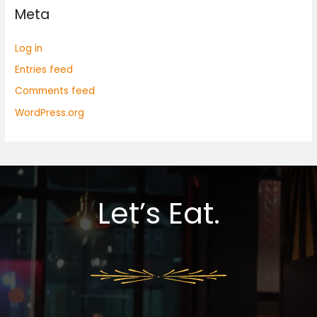
Meta
Log in
Entries feed
Comments feed
WordPress.org
Let’s Eat.