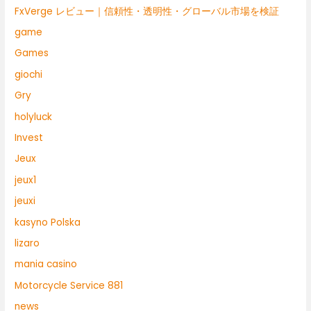
FxVerge レビュー｜信頼性・透明性・グローバル市場を検証
game
Games
giochi
Gry
holyluck
Invest
Jeux
jeux1
jeuxi
kasyno Polska
lizaro
mania casino
Motorcycle Service 881
news