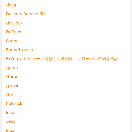
data
Delivery Service 88
des jeux
FinTech
Forex
Forex Trading
FxVerge レビュー｜信頼性・透明性・グローバル市場を検証
game
Games
giochi
Gry
holyluck
Invest
Jeux
jeux1