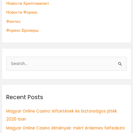
Новости Криптовалют
Новости Форекс
Финтех
Форекс Брокеры
S
e
a
r
Recent Posts
c
h
Magyar Online Casino: kifizetések és biztonságos játék
f
2026-ban
o
Magyar Online Casino élmények: miért érdemes felfedezni
r