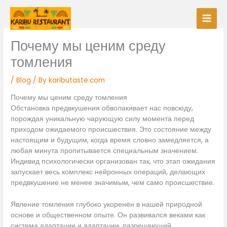
Skip
to
content
Почему мы ценим среду
томления
/
Blog
/ By
kaributaste.com
Почему мы ценим среду томления
Обстановка предвкушения обволакивает нас повсюду,
порождая уникальную чарующую силу момента перед
приходом ожидаемого происшествия. Это состояние между
настоящим и будущим, когда время словно замедляется, а
любая минута пропитывается специальным значением.
Индивид психологически организован так, что этап ожидания
запускает весь комплекс нейронных операций, делающих
предвкушение не менее значимым, чем само происшествие.
Явление томления глубоко укоренён в нашей природной
основе и общественном опыте. Он развивался веками как
система адаптации и адаптации, разрешающий