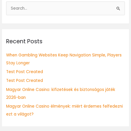
S
e
a
r
Recent Posts
c
h
When Gambling Websites Keep Navigation Simple, Players
f
Stay Longer
o
Test Post Created
r
:
Test Post Created
Magyar Online Casino: kifizetések és biztonságos játék
2026-ban
Magyar Online Casino élmények: miért érdemes felfedezni
ezt a világot?