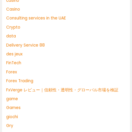
casino
Casino
Consulting services in the UAE
Crypto
data
Delivery Service 88
des jeux
FinTech
Forex
Forex Trading
FxVerge レビュー｜信頼性・透明性・グローバル市場を検証
game
Games
giochi
Gry