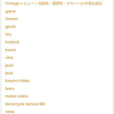
FxVerge レビュー｜信頼性・透明性・グローバル市場を検証
game
Games
giochi
Gry
holyluck
Invest
Jeux
jeux1
jeuxi
kasyno Polska
lizaro
mania casino
Motorcycle Service 881
news