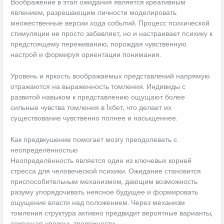
Воображение в этап ожидания является креативным
явлением, разрешающим личности моделировать
множественные версии хода событий. Процесс психической
стимуляции не просто забавляет, но и настраивает психику к
предстоящему переживанию, порождая чувственную
настрой и формируя ориентации понимания.
Уровень и яркость воображаемых представлений напрямую
отражаются на выраженность томления. Индивиды с
развитой навыком к представлению ощущают более
сильные чувства томления в 1хбет, что делает их
существование чувственно полнее и насыщеннее.
Как предвкушение помогает мозгу преодолевать с
неопределённостью
Неопределённость является один из ключевых корней
стресса для человеческой психики. Ожидание становится
приспособительным механизмом, дающим возможность
разуму упорядочивать неясное будущее и формировать
ощущение власти над положением. Через механизм
томления структура активно предвидит вероятные варианты,
сокращая уровень тревожности.