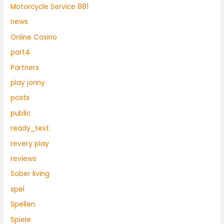
Motorcycle Service 881
news
Online Casino
part4
Partners
play jonny
posts
public
ready_text
revery play
reviews
Sober living
spel
Spellen
Spiele