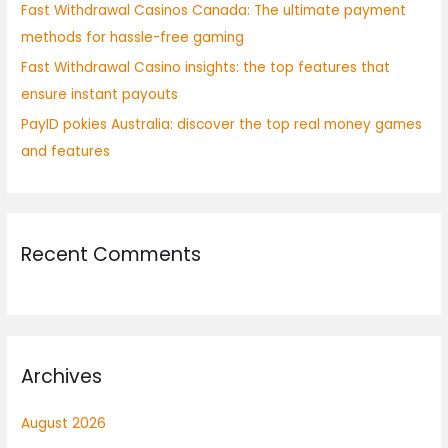
Fast Withdrawal Casinos Canada: The ultimate payment
methods for hassle-free gaming
Fast Withdrawal Casino insights: the top features that
ensure instant payouts
PayID pokies Australia: discover the top real money games
and features
Recent Comments
Archives
August 2026