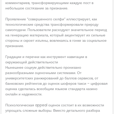
комментариев, трансформирующими каждую пост в
небольшое состязание за признание.
Проявление “совершенного селфи” иллюстрирует, как
технологические средства трансформировали природу
самоподачи. Пользователи расходуют значительное период
на генерацию материала, который акцентирует их сильные
стороны и скроет изъяны, вовлекаясь в гонке за социальное
признание.
Градации и перечни как инструмент навигации в
окружающей действительности
Нынешнее социум действительно пронизано
разнообразными оценочными системами. От
университетских ранжирований до баллов сервисов, от
банковских рейтингов до оценок шоферов такси – цифровая
оценка сделалась всеобщим языком стандарта казино
онлайн и надежности.
Психологическая appeal оценок состоит в их возможности
упрощать сложные выборы. Вместо детального разбора