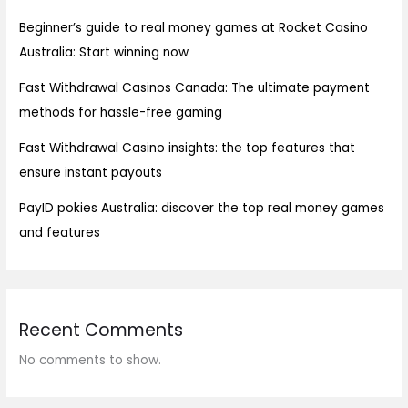
Beginner’s guide to real money games at Rocket Casino
Australia: Start winning now
Fast Withdrawal Casinos Canada: The ultimate payment
methods for hassle-free gaming
Fast Withdrawal Casino insights: the top features that
ensure instant payouts
PayID pokies Australia: discover the top real money games
and features
Recent Comments
No comments to show.