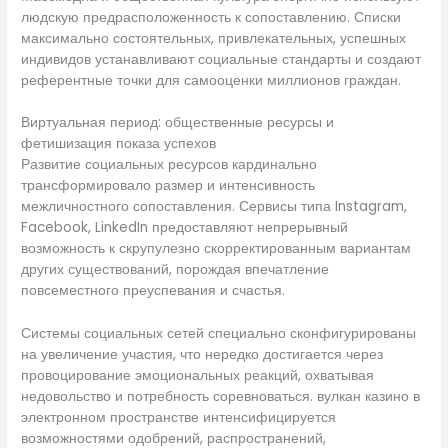
людскую предрасположенность к сопоставлению. Списки
максимально состоятельных, привлекательных, успешных
индивидов устанавливают социальные стандарты и создают
референтные точки для самооценки миллионов граждан.
Виртуальная период: общественные ресурсы и
фетишизация показа успехов
Развитие социальных ресурсов кардинально
трансформировало размер и интенсивность
межличностного сопоставления. Сервисы типа Instagram,
Facebook, LinkedIn предоставляют непрерывный
возможность к скрупулезно скорректированным вариантам
других существований, порождая впечатление
повсеместного преуспевания и счастья.
Системы социальных сетей специально сконфигурированы
на увеличение участия, что нередко достигается через
провоцирование эмоциональных реакций, охватывая
недовольство и потребность соревноваться. вулкан казино в
электронном пространстве интенсифицируется
возможностями одобрений, распространений,