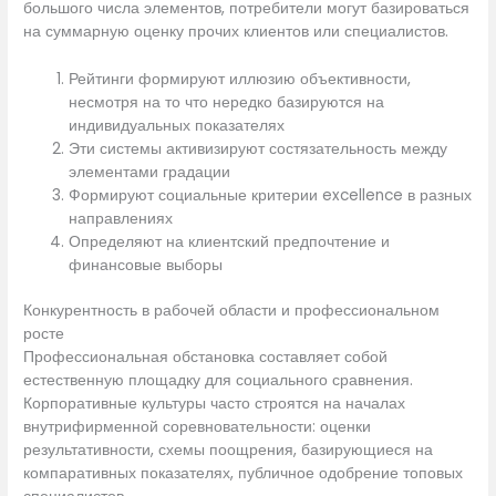
большого числа элементов, потребители могут базироваться
на суммарную оценку прочих клиентов или специалистов.
Рейтинги формируют иллюзию объективности,
несмотря на то что нередко базируются на
индивидуальных показателях
Эти системы активизируют состязательность между
элементами градации
Формируют социальные критерии excellence в разных
направлениях
Определяют на клиентский предпочтение и
финансовые выборы
Конкурентность в рабочей области и профессиональном
росте
Профессиональная обстановка составляет собой
естественную площадку для социального сравнения.
Корпоративные культуры часто строятся на началах
внутрифирменной соревновательности: оценки
результативности, схемы поощрения, базирующиеся на
компаративных показателях, публичное одобрение топовых