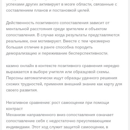
успехами других активирует в мозге области, связанные с
составлением планов и постановкой целей.
Действенность позитивного сопоставления зависит от
ментальной расстояния среди зрителем и объектом
сопоставления. В случае когда результаты представляются
реальными, они мотивируют. Вместе с тем чрезмерно
большая отличие в ранге способна породить
деморализацию и переживание бесперспективности.
казино онлайн в контексте позитивного сравнения нередко
выражается в выборе учителя или образцовой схемы.
Персоны автоматически ищут образцы удачного решения
схожих трудностей, применяя внешний знание как карту для
своего развития.
Негативное сравнение: рост самооценки при помощи
контраст
Механизм направленного вниз сопоставления означает
сопоставление себя с недостаточно преуспевающими
индивидами. Этот ход служит защитой самооценки, в