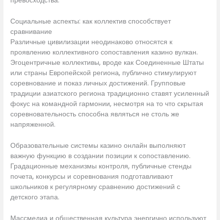
превосходства.
Социальные аспекты: как коллектив способствует
сравнивание
Различные цивилизации неодинаково относятся к
проявлению коллективного сопоставления казино вулкан.
Эгоцентричные коллективы, вроде как Соединенные Штаты
или страны Европейской региона, публично стимулируют
соревнование и показ личных достижений. Групповые
традиции азиатского региона традиционно ставят усиленный
фокус на командной гармонии, несмотря на то что скрытая
соревновательность способна являться не столь же
напряженной.
Образовательные системы казино онлайн выполняют
важную функцию в создании позиции к сопоставлению.
Градационные механизмы контроля, публичные стенды
почета, конкурсы и соревнования подготавливают
школьников к регулярному сравнению достижений с
детского этапа.
Массмедиа и общественная культура энергично используют