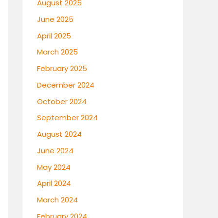
August 2025
June 2025
April 2025
March 2025
February 2025
December 2024
October 2024
September 2024
August 2024
June 2024
May 2024
April 2024
March 2024
February 2024