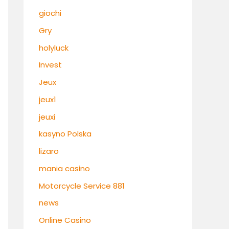
giochi
Gry
holyluck
Invest
Jeux
jeux1
jeuxi
kasyno Polska
lizaro
mania casino
Motorcycle Service 881
news
Online Casino