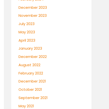
December 2023
November 2023
July 2023
May 2023
April 2023
January 2023
December 2022
August 2022
February 2022
December 2021
October 2021
September 2021
May 2021