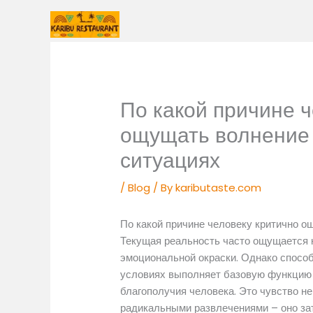
Skip
to
content
По какой причине 
ощущать волнение
ситуациях
/
Blog
/ By
kaributaste.com
По какой причине человеку критично 
Текущая реальность часто ощущается 
эмоциональной окраски. Однако спосо
условиях выполняет базовую функцию в
благополучия человека. Это чувство н
радикальными развлечениями – оно зат