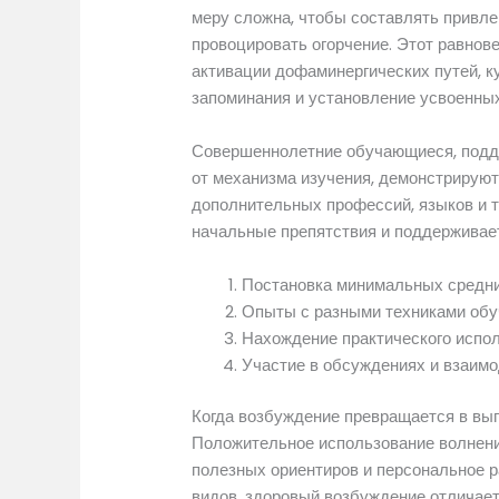
меру сложна, чтобы составлять привлек
провоцировать огорчение. Этот равно
активации дофаминергических путей, 
запоминания и установление усвоенных
Совершеннолетние обучающиеся, подд
от механизма изучения, демонстрирую
дополнительных профессий, языков и т
начальные препятствия и поддерживает
Постановка минимальных средни
Опыты с разными техниками обу
Нахождение практического испо
Участие в обсуждениях и взаим
Когда возбуждение превращается в в
Положительное использование волнени
полезных ориентиров и персональное р
видов, здоровый возбуждение отличае