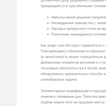
добавочную дозу дофамина, создавая 
превращаются в чувственными точками
Импульсивное решение попробов
Неожиданная знакомство с зани
Находка прекрасного точки во в
Получение неожиданного положи
Как азарт способствует справляться с
Повторяющиеся обязанности образуют
их монотонность может отрицательно д
Добавление элементов волнения в ста
тоскливые обязательства в более зан
обнаруживать оригинальные способы и
своеобразные задачи.
Элементарные модификации в подходе 
изменить понимание дня. Попытка приг
подбор нового пути на трудовое место