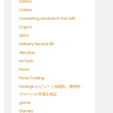
casino
Casino
Consulting services in the UAE
Crypto
data
Delivery Service 88
des jeux
FinTech
Forex
Forex Trading
FxVerge レビュー｜信頼性・透明性・
グローバル市場を検証
game
Games