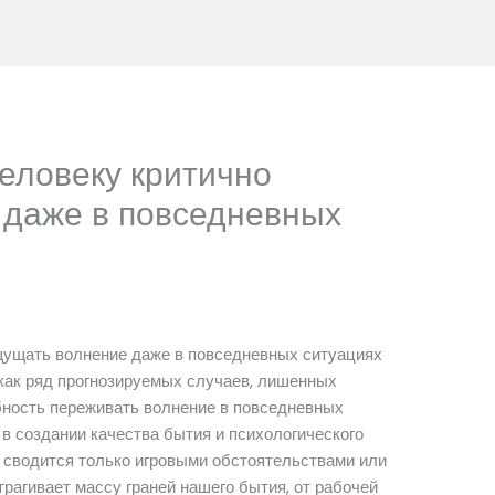
человеку критично
 даже в повседневных
ощущать волнение даже в повседневных ситуациях
как ряд прогнозируемых случаев, лишенных
бность переживать волнение в повседневных
 создании качества бытия и психологического
е сводится только игровыми обстоятельствами или
рагивает массу граней нашего бытия, от рабочей