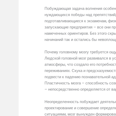
Побуждающая задача волнения особенн
нуждающихся победы над препятствий, 
подготавливающиеся к экзаменам, физк
запускающие предприятия – все они пр
намеченных ориентиров. Без этого ск
начинаний так и остались бы невопло
Почему головному мозгу требуется ощ
Людской головной мозг развивался в 
атмосферы, что создало его потребнос
переживаниях. Скука и предсказуемость
подвести к падению познавательной ад
Пластичность мозга – способность со
– непосредственно определяется от ва
Неопределенность побуждает деятельн
проектирование и совершение определ
ситуациями, мозг вынужден формироват