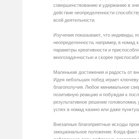
совершенствованию и удержанию в эне
действие неопределенности способств
всей деятельности.
Изучения показывают, что индивиды, 
неопределенности, например, в номад 
параметры креативности и приспособля
многозадачностью и скорее приспосаб
Маленькие достижения и радость от вн
Идея небольших побед играет ключеву
благополучия. Любое минимальное св
позитивную реакцию и побуждая к пос
результативное решение головоломки, 
успех в номад казино или даже пункту
Внезапные благоприятные исходы прои
эмоциональное положение. Когда факт