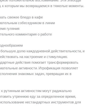
яркое положительное воспоминание. Эти эпизоды
, к которым мы возвращаемся в тяжелые моменты.
ать свежее блюдо в кафе
мательным собеседником в линии
ремя гуляния
тельного комментария о работе
 однообразием
 большую долю каждодневной действительности, и
ействовать на настроение и стимуляцию.
ндартные действия помогает трансформировать
имательные активности. Игрофикация позволяет
сполнения знакомых задач, превращая их в
к рутинным активностям могут радикально
отовить утреннюю еду за определенное время,
, использование нестандартных инструментов для