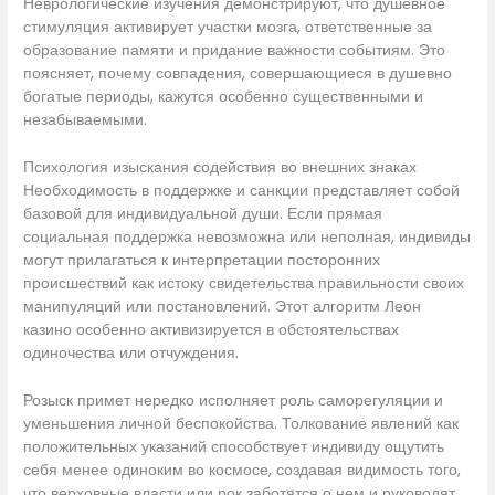
Неврологические изучения демонстрируют, что душевное
стимуляция активирует участки мозга, ответственные за
образование памяти и придание важности событиям. Это
поясняет, почему совпадения, совершающиеся в душевно
богатые периоды, кажутся особенно существенными и
незабываемыми.
Психология изыскания содействия во внешних знаках
Необходимость в поддержке и санкции представляет собой
базовой для индивидуальной души. Если прямая
социальная поддержка невозможна или неполная, индивиды
могут прилагаться к интерпретации посторонних
происшествий как истоку свидетельства правильности своих
манипуляций или постановлений. Этот алгоритм Леон
казино особенно активизируется в обстоятельствах
одиночества или отчуждения.
Розыск примет нередко исполняет роль саморегуляции и
уменьшения личной беспокойства. Толкование явлений как
положительных указаний способствует индивиду ощутить
себя менее одиноким во космосе, создавая видимость того,
что верховные власти или рок заботятся о нем и руководят