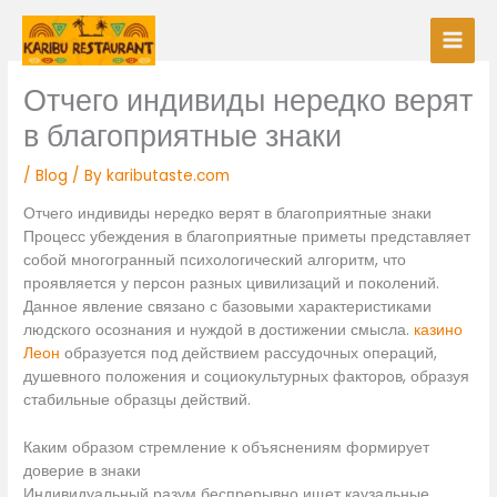
Skip
to
content
Отчего индивиды нередко верят
в благоприятные знаки
/
Blog
/ By
kaributaste.com
Отчего индивиды нередко верят в благоприятные знаки
Процесс убеждения в благоприятные приметы представляет
собой многогранный психологический алгоритм, что
проявляется у персон разных цивилизаций и поколений.
Данное явление связано с базовыми характеристиками
людского осознания и нуждой в достижении смысла.
казино
Леон
образуется под действием рассудочных операций,
душевного положения и социокультурных факторов, образуя
стабильные образцы действий.
Каким образом стремление к объяснениям формирует
доверие в знаки
Индивидуальный разум беспрерывно ищет каузальные