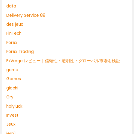
data
Delivery Service 88
des jeux
FinTech
Forex
Forex Trading
FxVerge レビュー｜信頼性・透明性・グローバル市場を検証
game
Games
giochi
Gry
holyluck
Invest
Jeux
jeux1