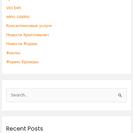
vici bet
wino casino
Консалтинговые услуги
Новости Криптовалют
Новости Форекс
Финтех
Форекс Брокеры
S
e
a
r
Recent Posts
c