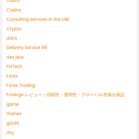
casino
Casino
Consulting services in the UAE
Crypto
data
Delivery Service 88
des jeux
FinTech
Forex
Forex Trading
FxVerge レビュー｜信頼性・透明性・グローバル市場を検証
game
Games
giochi
Gry