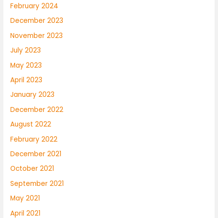
February 2024
December 2023
November 2023
July 2023
May 2023
April 2023
January 2023
December 2022
August 2022
February 2022
December 2021
October 2021
September 2021
May 2021
April 2021