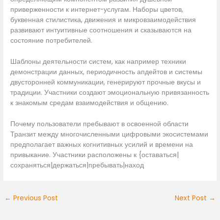
приверженности к интернет-услугам. Наборы цветов,
буквенная стилистика, движения и микровзаимодействия
развивают интуитивные соотношения и сказываются на
состояние потребителей.
Шаблоны деятельности систем, как например техники
демонстрации данных, периодичность апдейтов и системы
двусторонней коммуникации, генерируют прочные вкусы и
традиции. Участники создают эмоциональную привязанность
к знакомым средам взаимодействия и общению.
Почему пользователи пребывают в освоенной области
Транзит между многочисленными цифровыми экосистемами
предполагает важных когнитивных усилий и времени на
привыкание. Участники расположены к {оставаться|
сохраняться|держаться|пребывать|наход
←
Previous Post
Next Post
→