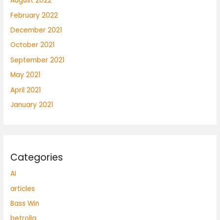
August 2022
February 2022
December 2021
October 2021
September 2021
May 2021
April 2021
January 2021
Categories
AI
articles
Bass Win
betrolla