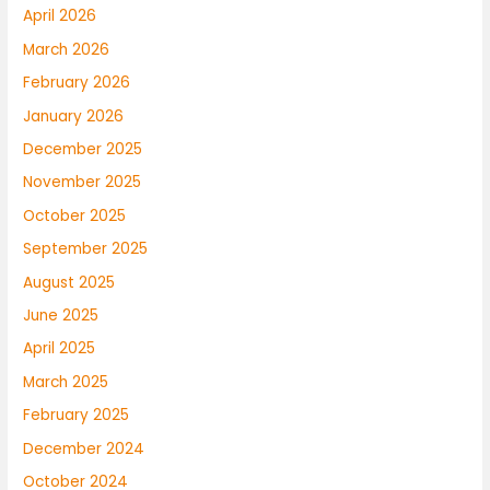
April 2026
March 2026
February 2026
January 2026
December 2025
November 2025
October 2025
September 2025
August 2025
June 2025
April 2025
March 2025
February 2025
December 2024
October 2024