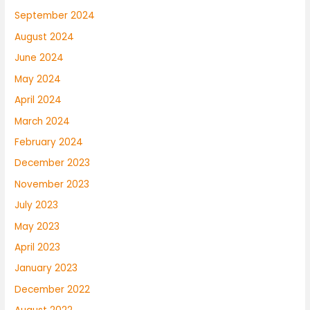
September 2024
August 2024
June 2024
May 2024
April 2024
March 2024
February 2024
December 2023
November 2023
July 2023
May 2023
April 2023
January 2023
December 2022