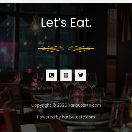
Let’s Eat.
Copyright © 2026 kaributaste.com
Powered by kaributaste.com