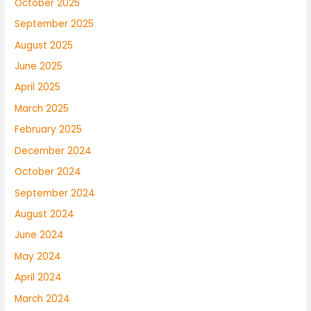
October 2025
September 2025
August 2025
June 2025
April 2025
March 2025
February 2025
December 2024
October 2024
September 2024
August 2024
June 2024
May 2024
April 2024
March 2024