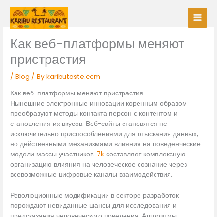
Skip
to
content
Как веб-платформы меняют
пристрастия
/
Blog
/ By
kaributaste.com
Как веб-платформы меняют пристрастия
Нынешние электронные инновации коренным образом
преобразуют методы контакта персон с контентом и
становления их вкусов. Веб-сайты становятся не
исключительно приспособлениями для отыскания данных,
но действенными механизмами влияния на поведенческие
модели массы участников.
7k
составляет комплексную
организацию влияния на человеческое сознание через
всевозможные цифровые каналы взаимодействия.
Революционные модификации в секторе разработок
порождают невиданные шансы для исследования и
предсказания человеческого поведения. Алгоритмы