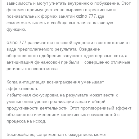
зависимость и могут угнетать внутреннюю побуждение. Этот
феномен преимущественно выражен в креативных и
познавательных формах занятий azino 777, где
самостоятельность и свобода выполняют ключевую
функцию.
azino 777 различается по своей сущности в соответствии от
вида предполагаемого результата. Ожидание
общественного одобрения запускает одни нервные сети, а
антиципация финансовой прибыли – совершенно отличные
регионы головного мозга.
Когда антиципация вознаграждения уменьшает
эффективность
Избыточная фокусировка на результате может вести к
уменьшению уровня реализации задач и общей
продуктивности деятельности. Этот противоречивый эффект
объясняется изменением когнитивных возможностей с
процесса на исход.
Беспокойство, сопряженная с ожиданием, может