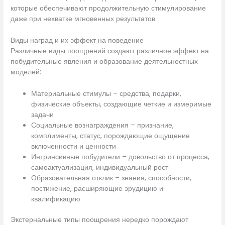
которые обеспечивают продолжительную стимулирование
даже при нехватке мгновенных результатов.
Виды наград и их эффект на поведение
Различные виды поощрений создают различное эффект на
побудительные явления и образование деятельностных
моделей:
Материальные стимулы – средства, подарки,
физические объекты, создающие четкие и измеримые
задачи
Социальные вознаграждения – признание,
комплименты, статус, порождающие ощущение
включенности и ценности
Интринсивные побудители – довольство от процесса,
самоактуализация, индивидуальный рост
Образовательная отклик – знания, способности,
постижение, расширяющие эрудицию и
квалификацию
Экстернальные типы поощрения нередко порождают