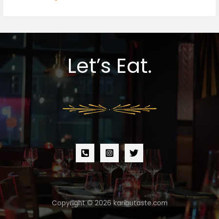
Let’s Eat.
Copyright © 2026 kaributaste.com