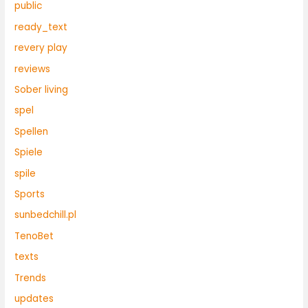
public
ready_text
revery play
reviews
Sober living
spel
Spellen
Spiele
spile
Sports
sunbedchill.pl
TenoBet
texts
Trends
updates