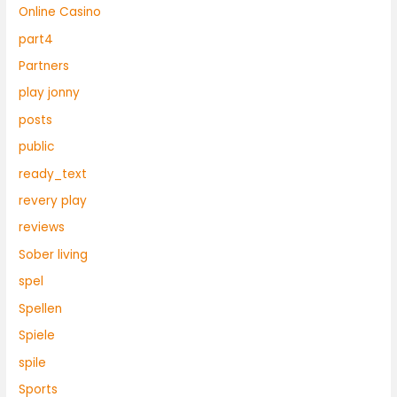
Online Casino
part4
Partners
play jonny
posts
public
ready_text
revery play
reviews
Sober living
spel
Spellen
Spiele
spile
Sports