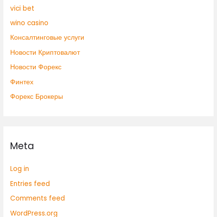
vici bet
wino casino
Консалтинговые услуги
Новости Криптовалют
Новости Форекс
Финтех
Форекс Брокеры
Meta
Log in
Entries feed
Comments feed
WordPress.org