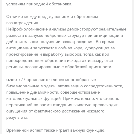
условиям природной обстановки.
Отличие между предвкушением и обретением
вознаграждения
Нейробиологические анализы демонстрируют значительные
разности в запуске нейронных структур при антиципации и
действительном получении вознаграждения. Во время
антиципации запускается лобная кора, курирующая за
проектирование и выработку выборов, тогда как при
непосредственном обретении исхода активизируются
регионы, ассоциированные с обработкой приятности.
azino 777 проявляется через многообразные
бихевиоральные модели: активизацию сосредоточенности,
повышение динамичности, совершенствование
интеллектуальных функций. Примечательно, что степень
переживаний во время ожидания зачастую превосходит
ощущения от фактического достижения искомого
результата.
Временной аспект также играет важную функцию.