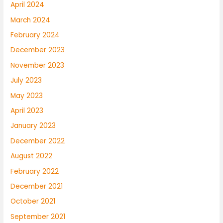
April 2024
March 2024
February 2024
December 2023
November 2023
July 2023
May 2023
April 2023
January 2023
December 2022
August 2022
February 2022
December 2021
October 2021
September 2021