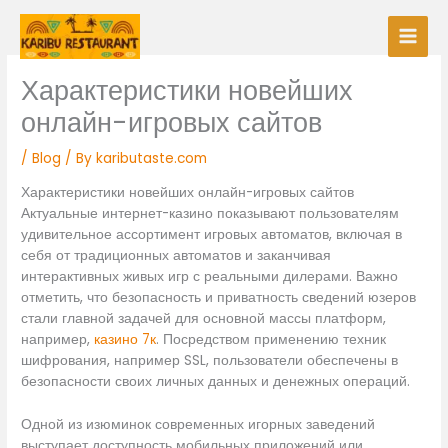
Skip
to
content
Характеристики новейших
онлайн-игровых сайтов
/
Blog
/ By
kaributaste.com
Характеристики новейших онлайн-игровых сайтов
Актуальные интернет-казино показывают пользователям
удивительное ассортимент игровых автоматов, включая в
себя от традиционных автоматов и заканчивая
интерактивных живых игр с реальными дилерами. Важно
отметить, что безопасность и приватность сведений юзеров
стали главной задачей для основной массы платформ,
например,
казино 7к
. Посредством применению техник
шифрования, например SSL, пользователи обеспечены в
безопасности своих личных данных и денежных операций.
Одной из изюминок современных игорных заведений
выступает доступность мобильных приложений или