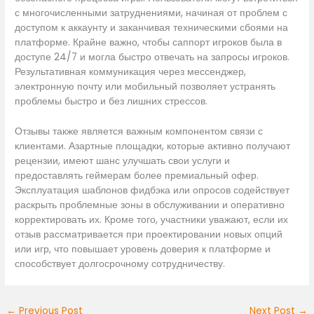
с многочисленными затруднениями, начиная от проблем с
доступом к аккаунту и заканчивая техническими сбоями на
платформе. Крайне важно, чтобы саппорт игроков была в
доступе 24/7 и могла быстро отвечать на запросы игроков.
Результативная коммуникация через мессенджер,
электронную почту или мобильный позволяет устранять
проблемы быстро и без лишних стрессов.
Отзывы также является важным компонентом связи с
клиентами. Азартные площадки, которые активно получают
рецензии, имеют шанс улучшать свои услуги и
предоставлять геймерам более премиальный офер.
Эксплуатация шаблонов фидбэка или опросов содействует
раскрыть проблемные зоны в обслуживании и оперативно
корректировать их. Кроме того, участники уважают, если их
отзыв рассматривается при проектировании новых опций
или игр, что повышает уровень доверия к платформе и
способствует долгосрочному сотрудничеству.
←
Previous Post
Next Post
→