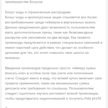
преимущества бонусов.
Бонус-коды и ограниченные распродажи
Бонус-коды и краткосрочные акции становятся все более
востребованными среди геймеров в виртуальных казино.
Данные предложения дают возможность пользователям
взять дополнительные призы, такие как безвозмездные
раскрутки или умножение на два вклада. Как правило
промокоды предлагаются в рамках специальных кампаний и
имеют короткий срок действия, что делает их особенно
ценными для тех, кто хочет повысить свои шансы на
выигрыш.
Введение промокодов предельно просто: геймеру нужно
вписать ключ в особое поле при учете или пополнении
счета. Следует иметь в виду, что всякий купон включает свои
правила применения, такие как минимальная сумма
депозита или требования по отыгрышу. Пользователям
следует тщательно изучать регламент всякой промоакции,
чтобы предотвратить недопониманий и получить max profit.