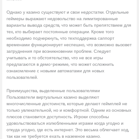
Однако у казино существуют и свои недостатки. Отдельные
геймеры выражают недовольство на лимитированные
варианты вывода средств, что может быть препятствием для
тех, кто выбирает постоянные операции. Кроме того
необходимо подчеркнуть, что техподдержка саппорт
временами функционирует неспешно, что возможно вызовет
затруднения при возникновении проблем. Следует
учитывать и то обстоятельство, что не все игры
предлагаются в демо-режиме, что может осложнить
ознакомление с новыми автоматами для новых
пользователей.
Преимущества, выделенные пользователями
Пользователи виртуальных казино выделяют
многочисленные достоинств, которые делают геймплей не
только увлекательной, но и комфортной. Одним из основных
плюсов становится доступность. Игроки способны
удовольствоваться излюбленными играми когда угодно и
откуда угодно, где есть интернет. Это весьма облегчает ход,
так как не требуется ехать в наземное казино.