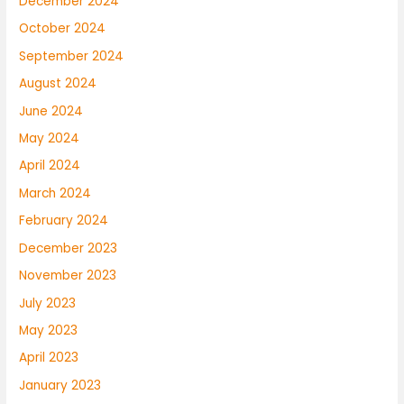
December 2024
October 2024
September 2024
August 2024
June 2024
May 2024
April 2024
March 2024
February 2024
December 2023
November 2023
July 2023
May 2023
April 2023
January 2023