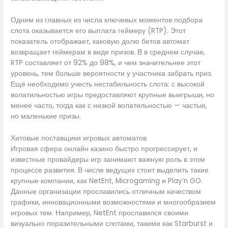
Одним из главных из числа ключевых моментов подбора
слота оказывается его выплата геймеру (RTP). Этот
показатель отображает, каковую долю бетов автомат
возвращает геймерам в виде призов. В в среднем случае,
RTP составляет от 92% до 98%, и чем значительнее этот
уровень, тем больше вероятности у участника забрать приз.
Ещё необходимо учесть нестабильность слота: с высокой
волатильностью игры предоставляют крупные выигрыши, но
менее часто, тогда как с низкой волатильностью — частые,
но маленькие призы.
Хитовые поставщики игровых автоматов
Игровая сфера онлайн казино быстро прогрессирует, и
известные провайдеры игр занимают важную роль в этом
процессе развития. В числе ведущих стоит выделить такие
крупные компании, как NetEnt, Microgaming и Play’n GO.
Данные организации прославились отличным качеством
графики, инновационными возможностями и многообразием
игровых тем. Например, NetEnt прославился своими
визуально поразительными слотами, такими как Starburst и