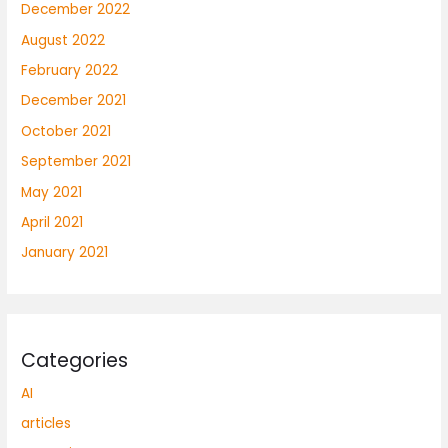
December 2022
August 2022
February 2022
December 2021
October 2021
September 2021
May 2021
April 2021
January 2021
Categories
AI
articles