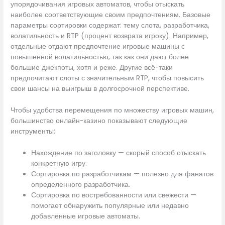
упорядочивания игровых автоматов, чтобы отыскать
наиболее соответствующие своим предпочтениям. Базовые
параметры сортировки содержат: тему слота, разработчика,
волатильность и RTP (процент возврата игроку). Например,
отдельные отдают предпочтение игровые машины с
повышенной волатильностью, так как они дают более
большие джекпоты, хотя и реже. Другие всё-таки
предпочитают слоты с значительным RTP, чтобы повысить
свои шансы на выигрыш в долгосрочной перспективе.
Чтобы удобства перемещения по множеству игровых машин,
большинство онлайн-казино показывают следующие
инструменты:
Нахождение по заголовку — скорый способ отыскать
конкретную игру.
Сортировка по разработчикам — полезно для фанатов
определенного разработчика.
Сортировка по востребованности или свежести —
помогает обнаружить популярные или недавно
добавленные игровые автоматы.