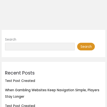
Search
Search
Recent Posts
Test Post Created
When Gambling Websites Keep Navigation Simple, Players
Stay Longer
Test Post Created