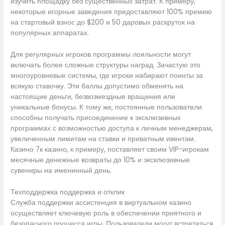
изучить площадку без существенных затрат. К примеру,
некоторые игорные заведения предоставляют 100% премию
на стартовый взнос до $200 и 50 даровых раскруток на
популярных аппаратах.
Для регулярных игроков программы лояльности могут
включать более сложные структуры наград. Зачастую это
многоуровневые системы, где игроки набирают поинты за
всякую ставочку. Эти баллы допустимо обменять на
настоящие деньги, безвозмездные вращения или
уникальные бонусы. К тому же, постоянные пользователи
способны получать присоединение к эксклюзивных
программах с возможностью доступа к личным менеджерам,
увеличенным лимитам на ставки и приватным ивентам.
Казино 7к казино, к примеру, поставляет своим VIP-игрокам
месячные денежные возвраты до 10% и эксклюзивные
сувениры на именинный день.
Техподдержка поддержка и отклик
Служба поддержки ассистенция в виртуальном казино
осуществляет ключевую роль в обеспечении приятного и
безопасного процесса игры. Пользователи могут встретиться