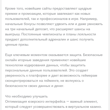
Кроме того, новейшие сайты предоставляют щедрые
премии и промоакции, которые завлекают как новых
пользователей, так и профессионалов в игре. Например,
начальные бонусы позволяют удвоить или и даже умножить
на три начальный депозит, что расширяет шансы на
выигрыш. Постоянные чемпионаты и планы лояльности
придают дополнительный адреналин и шанс получить
ценные призы.
Еще ключевым моментом оказывается защита. Безопасные
онлайн игорные заведения применяют новейшие
технологии кодирования данных, чтобы защитить
персональные данные пользователей. Это создает
уверенность к платформе и дает возможность геймерам
сконцентрироваться на гейминге, не волнуюсь о
безопасности своих данных и денег.
Что необходимо улучшить
Оптимизация юзерского интерфейса — важный элемент,
который следует усовершенствовать в виртуальном казино.